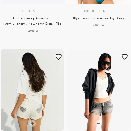
XS
S
M
L
XXS
XS
S
M
L
Бюстгальтер бикини с
Футболка с принтом Toy Story
треугольными чашками Brasil Fifa
2520 ₽
World Cup™
5030 ₽