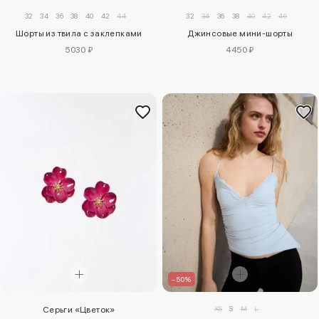
32
34
36
38
40
42
44
32
34
36
38
40
42
46
Шорты из твила с заклепками
Джинсовые мини-шорты
5030 ₽
4450 ₽
–50%
XS
S
M
L
Серьги «Цветок»