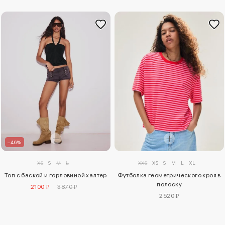
–46%
XS
S
M
L
XXS
XS
S
M
L
XL
Топ с баской и горловиной халтер
Футболка геометрического кроя в
полоску
2100 ₽
3870 ₽
2520 ₽