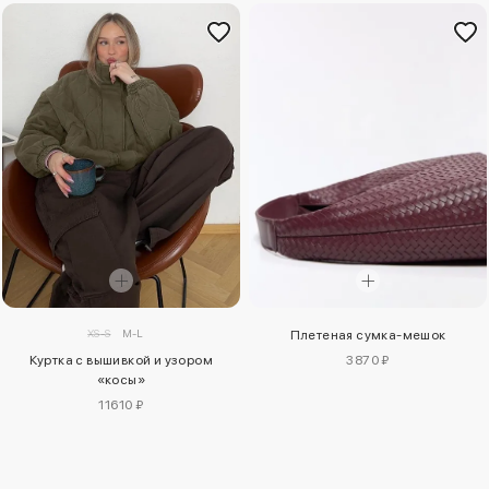
XS-S
M-L
Плетеная сумка-мешок
3870 ₽
Куртка с вышивкой и узором
«косы»
11610 ₽