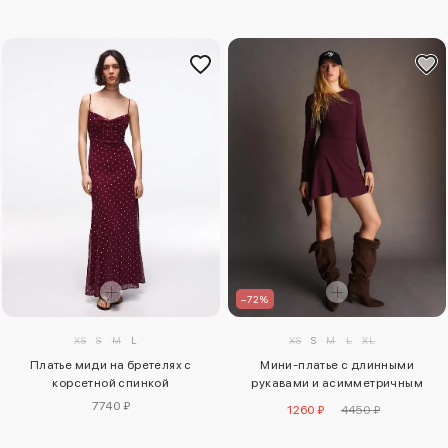
–72%
XS
S
M
L
XS
S
M
L
XL
Платье миди на бретелях с
Мини-платье с длинными
корсетной спинкой
рукавами и асимметричным
подолом
7740 ₽
1260 ₽
4450 ₽