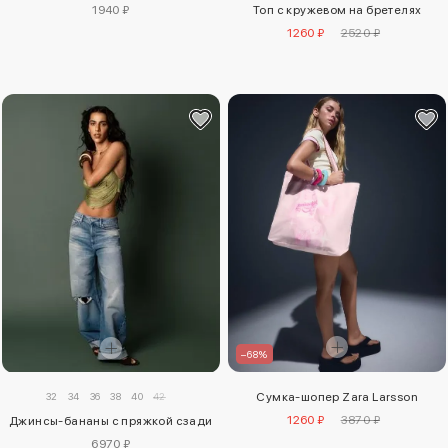
Топ с кружевом на бретелях
1940 ₽
1260 ₽
2520 ₽
–68%
32
34
36
38
40
42
Сумка-шопер Zara Larsson
1260 ₽
3870 ₽
Джинсы-бананы с пряжкой сзади
6970 ₽