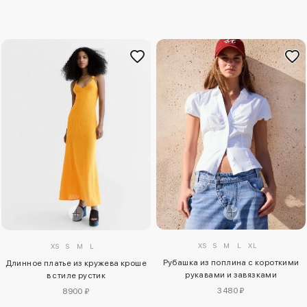
XS
S
M
L
XL
XS
S
M
L
Рубашка из поплина с короткими
Длинное платье из кружева кроше
рукавами и завязками
в стиле рустик
3480 ₽
8900 ₽