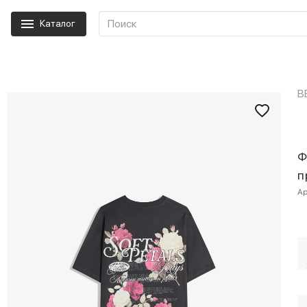
Каталог
B
Ф
п
Ар