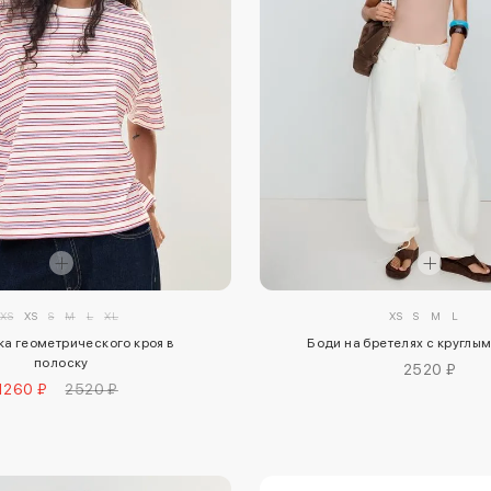
XXS
XS
S
M
L
XL
XS
S
M
L
а геометрического кроя в
Боди на бретелях с круглы
полоску
2520 ₽
1260 ₽
2520 ₽