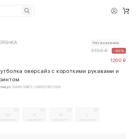
ERSHKA
Нет в наличии
3100 ₽
–60%
1260 ₽
утболка оверсайз с короткими рукавами и
ринтом
тикул:
DARK GREY | 0935/187/200
XS
S
M
L
уведомить
уведомить
уведомить
уведомить