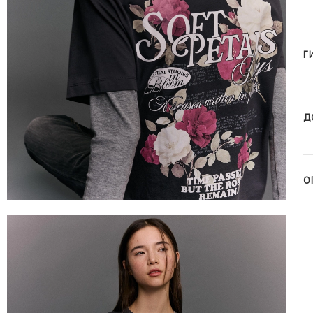
Г
Д
О