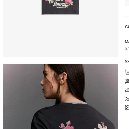
С
М
Х
У