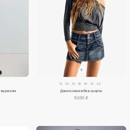
32
34
36
38
40
42
44
м вырезом
Джинсовая юбка-шорты
5030 ₽