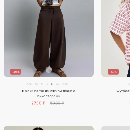
–46%
–50%
XXS
XS
M
S
L
XL
XXL
Брюки barrel из мягкой ткани с
Футболк
фиксаторами
2730 ₽
5030 ₽