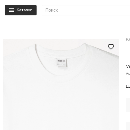
Каталог
B
У
Ар
Ц