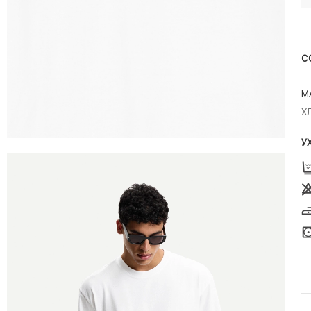
С
М
Х
У