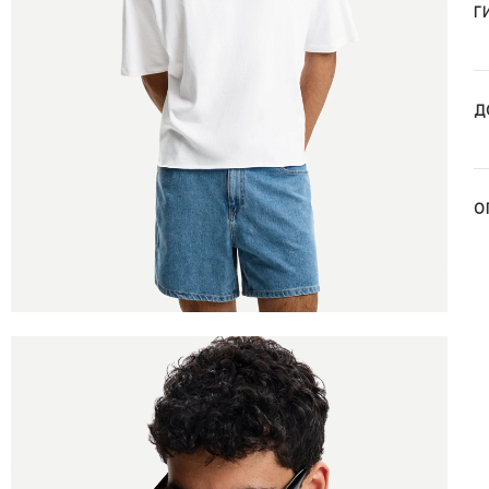
Г
Д
О