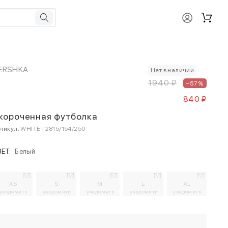
ERSHKA
Нет в наличии
1940 ₽
–57%
840 ₽
короченная футболка
тикул:
WHITE | 2815/154/250
ВЕТ:
Белый
XS
S
M
L
XL
уведомить
уведомить
уведомить
уведомить
уведомить