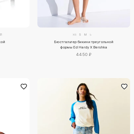
XS
S
M
L
41
Бюстгальтер бикини треугольной
кой
формы Ed Hardy X Bershka
4450 ₽