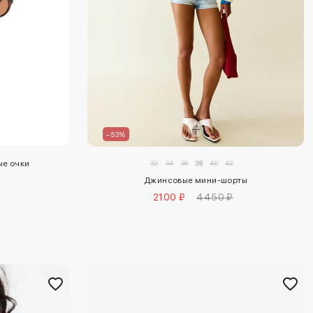
–53%
ые очки
32
34
36
38
40
42
Джинсовые мини-шорты
2100 ₽
4450 ₽