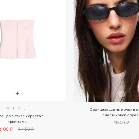
XS
S
M
L
Солнцезащитные очки в о
пластиковой оправ
бандо в стиле корсета с
крючками
1940 ₽
2100 ₽
4450 ₽