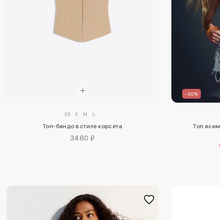
–50%
XS
S
M
L
Топ-бандо в стиле корсета
Топ асим
3480 ₽