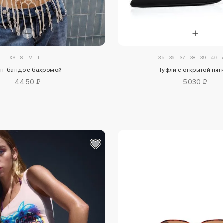
XS
S
M
L
35
36
37
38
39
40
оп-бандо с бахромой
Туфли с открытой пят
4450 ₽
5030 ₽