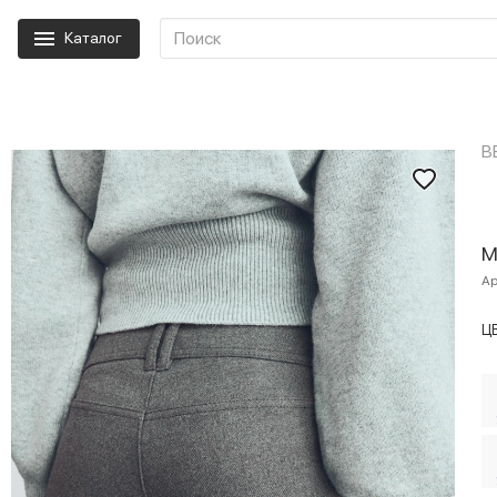
Каталог
B
М
Ар
Ц