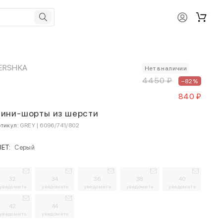
ERSHKA
Нет в наличии
4450 ₽
–82%
840 ₽
ини-шорты из шерсти
тикул:
GREY | 6096/741/802
ВЕТ:
Серый
32
34
36
38
40
уведомить
уведомить
уведомить
уведомить
уведомить
42
44
уведомить
уведомить