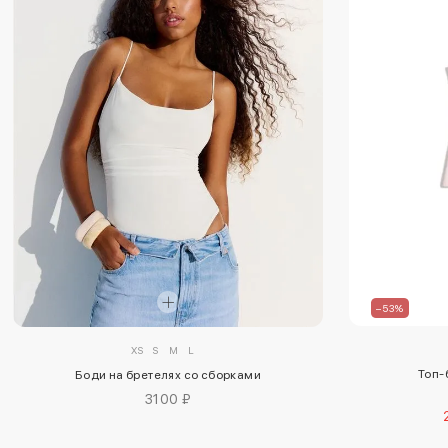
–53%
XS
S
M
L
Топ-
Боди на бретелях со сборками
3100 ₽