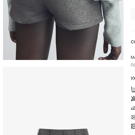
С
М
П
У