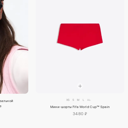
XS
S
M
L
XL
вальной
е
Мини-шорты Fifa World Cup™ Spain
3480 ₽