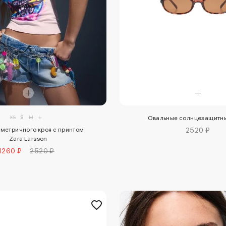
XS
S
M
L
Овальные солнцезащитн
2520 ₽
метричного кроя с принтом
Zara Larsson
1260 ₽
2520 ₽