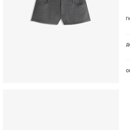
Г
Д
О