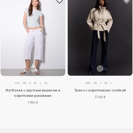
XXS
XS
S
M
L
XL
XXS
XS
S
M
L
Футболка с круглым вырезом и
Тренч с воротником-стойкой
короткими рукавами
7740 ₽
1160 ₽