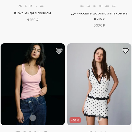
XS
S
M
L
XL
32
34
36
38
40
42
Юбка миди с поясом
Джинсовые шорты с запахом на
поясе
4450 ₽
5030 ₽
–53%