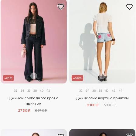
–59%
–61%
32
34
36
38
40
42
44
32
34
36
38
40
42
Джинсовые шорты с принтом
Джинсы свободного кроя с
принтом
2100 ₽
5030 ₽
2730 ₽
6970 ₽