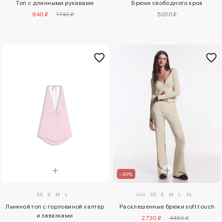
Брюки свободного кроя
Топ с длинными рукавами
5030 ₽
840 ₽
1740 ₽
–39%
XS
S
M
L
XXS
XS
S
M
L
XL
Льняной топ с горловиной халтер
Расклешенные брюки soft touch
и завязками
2730 ₽
4450 ₽