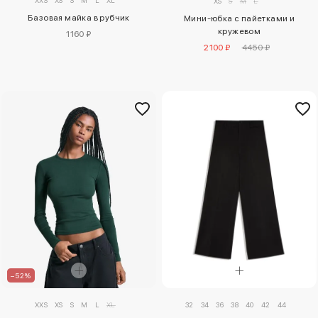
XXS
XS
S
M
L
XL
XS
S
M
L
Базовая майка в рубчик
Мини-юбка с пайетками и
кружевом
1160 ₽
2100 ₽
4450 ₽
–52%
32
34
36
38
40
42
44
XXS
XS
S
M
L
XL