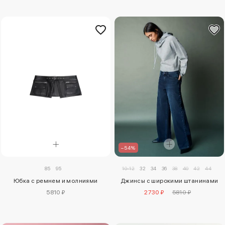
–54%
85
95
10-12
32
34
36
38
40
42
44
Юбка с ремнем и молниями
Джинсы с широкими штанинами
5810 ₽
2730 ₽
5810 ₽