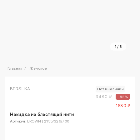
1
/
8
Главная
Женское
BERSHKA
Нет в наличии
3480 ₽
–52%
1680 ₽
Накидка из блестящей нити
Артикул:
BROWN | 2155/326/700