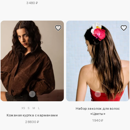
3480 ₽
XS
S
M
L
Набор заколок для волос
«Цветы»
Кожаная куртка с карманами
1940 ₽
28830 ₽