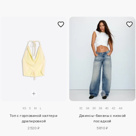
XS
S
M
L
32
34
36
38
40
42
44
Топ с горловиной халтер и
Джинсы-бананы с низкой
драпировкой
посадкой
2520 ₽
5810 ₽