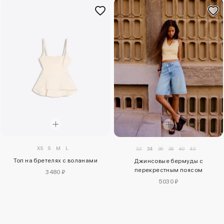
XS
S
M
L
32
34
36
38
40
42
Топ на бретелях с воланами
Джинсовые бермуды с
перекрестным поясом
3480 ₽
5030 ₽