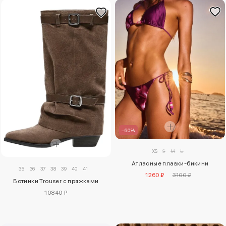
–60%
XS
S
M
L
Атласные плавки-бикини
35
36
37
38
39
40
41
1260 ₽
3100 ₽
Ботинки Trouser с пряжками
10840 ₽