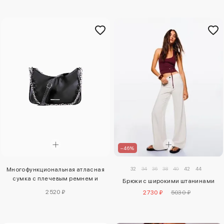
–46%
32
34
36
38
40
42
44
Многофункциональная атласная
сумка с плечевым ремнем и
Брюки с широкими штанинами
цепочкой
2520 ₽
2730 ₽
5030 ₽