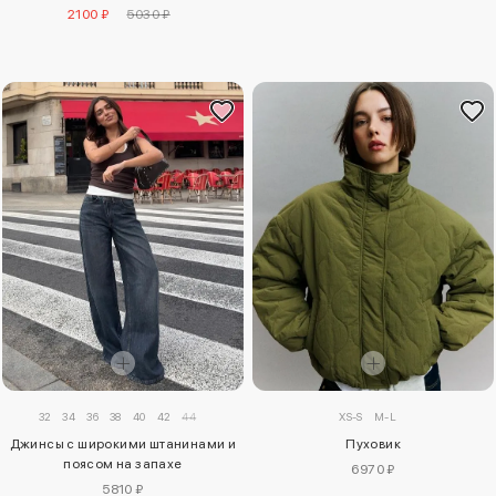
2100 ₽
5030 ₽
32
34
36
38
40
42
44
XS-S
M-L
Джинсы с широкими штанинами и
Пуховик
поясом на запахе
6970 ₽
5810 ₽