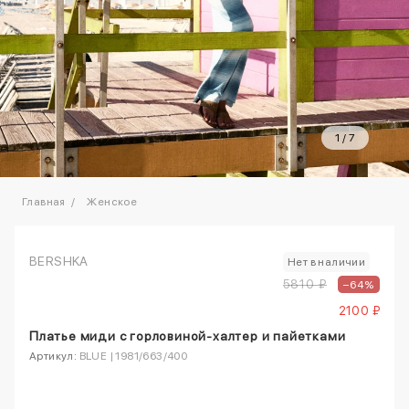
1
/
7
Главная
Женское
BERSHKA
Нет в наличии
5810 ₽
–64%
2100 ₽
Платье миди с горловиной-халтер и пайетками
Артикул:
BLUE | 1981/663/400