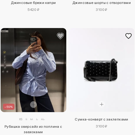
Джинсовые брюки капри
Джинсовые шорты с отворотами
5420 ₽
3100 ₽
–59%
XS
S
M
L
XL
Сумка-конверт с заклепками
3100 ₽
Рубашка оверсайз из поплина с
завязками