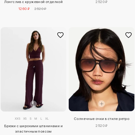
2520 ₽
Лонгслив с кружевной отделкой
1260 ₽
2520 ₽
XXS
XS
S
M
L
XL
Солнечные очки в стиле ретро
2520 ₽
Брюки с широкими штанинами и
эластичным поясом