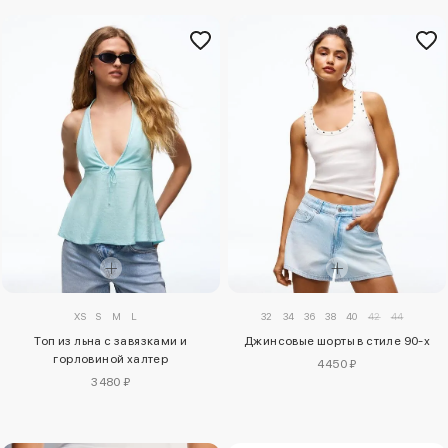
XS
S
M
L
32
34
36
38
40
42
44
Топ из льна с завязками и
Джинсовые шорты в стиле 90-х
горловиной халтер
4450 ₽
3480 ₽