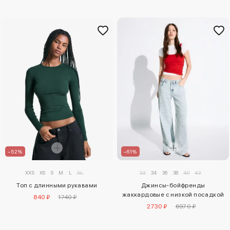
–52%
–61%
XXS
XS
S
M
L
XL
32
34
36
38
40
42
Топ с длинными рукавами
Джинсы-бойфренды
жаккардовые с низкой посадкой
840 ₽
1740 ₽
2730 ₽
6970 ₽