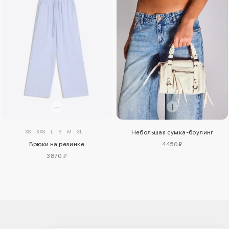
XS
XXS
L
S
M
XL
Небольшая сумка-боулинг
Брюки на резинке
4450 ₽
3870 ₽