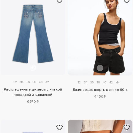
32
34
36
38
40
42
32
34
36
38
40
42
44
Расклешенные джинсы с низкой
Джинсовые шорты в стиле 90-х
посадкой и вышивкой
4450 ₽
6970 ₽