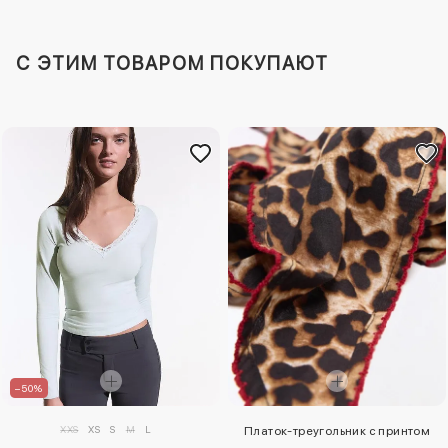
C ЭТИМ ТОВАРОМ ПОКУПАЮТ
–50%
XXS
XS
S
M
L
Платок-треугольник с принтом