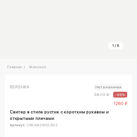
1
/
6
Главная
Женское
BERSHKA
Нет в наличии
3870 ₽
–68%
1260 ₽
Свитер в стиле рустик с коротким рукавом и
открытыми плечами
Артикул:
CREAM|1932/623