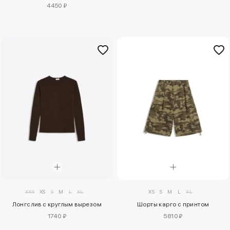
4450 ₽
XXS
XS
S
M
L
XL
XS
S
M
L
XL
Лонгслив с круглым вырезом
Шорты карго с принтом
1740 ₽
5810 ₽