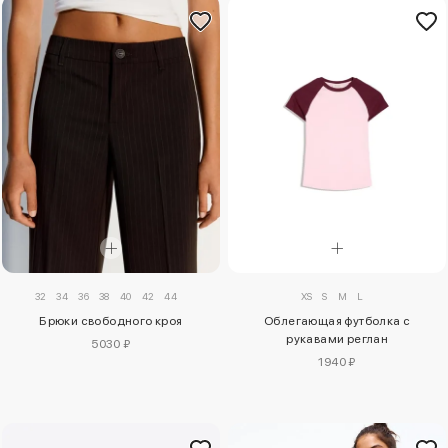
32
34
36
38
40
42
44
XS
S
M
L
Брюки свободного кроя
Облегающая футболка с
рукавами реглан
5030 ₽
1940 ₽