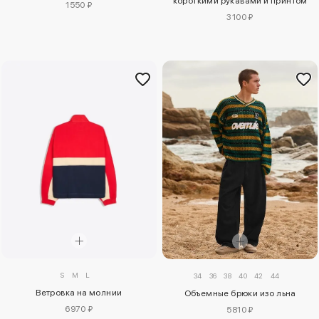
короткими рукавами и принтом
1550 ₽
3100 ₽
S
M
L
34
36
38
40
42
44
Ветровка на молнии
Объемные брюки изо льна
6970 ₽
5810 ₽