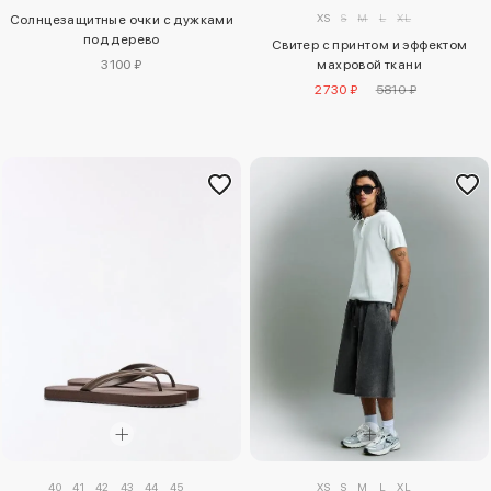
XS
S
M
L
XL
Солнцезащитные очки с дужками
под дерево
Свитер с принтом и эффектом
махровой ткани
3100 ₽
2730 ₽
5810 ₽
40
41
42
43
44
45
XS
S
M
L
XL