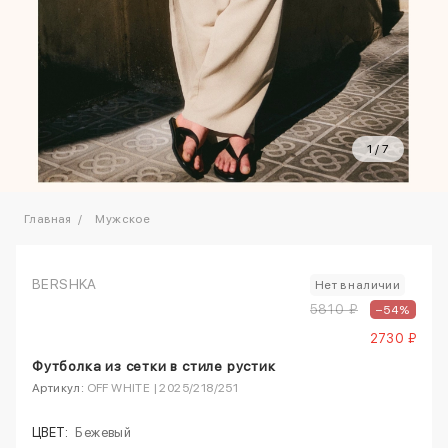
1
/
7
Главная
Мужское
BERSHKA
Нет в наличии
5810 ₽
–54%
2730 ₽
Футболка из сетки в стиле рустик
Артикул:
OFF WHITE | 2025/218/251
ЦВЕТ:
Бежевый