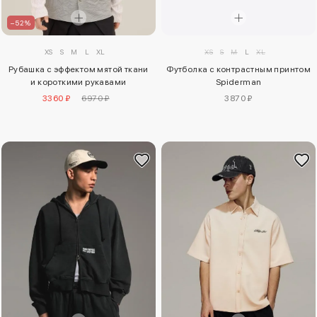
–52%
XS
S
M
L
XL
XS
S
M
L
XL
Футболка с контрастным принтом
Рубашка с эффектом мятой ткани
Spiderman
и короткими рукавами
3870 ₽
3360 ₽
6970 ₽