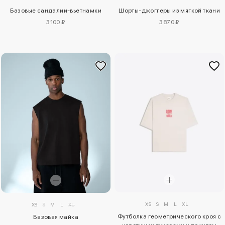
Базовые сандалии-вьетнамки
Шорты-джоггеры из мягкой ткани
3100 ₽
3870 ₽
XS
S
M
L
XL
XS
S
M
L
XL
Футболка геометрического кроя с
Базовая майка