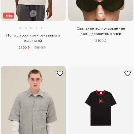
–64%
XS
S
M
L
XL
Овальные поляризованные
солнцезащитные очки
Поло с короткими рукавами и
вышивкой
3100 ₽
2100 ₽
5810 ₽