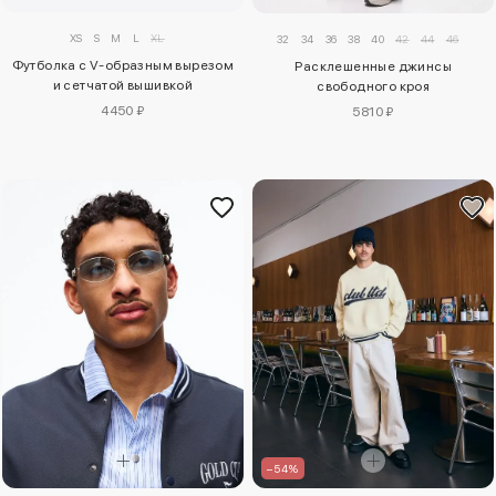
XS
S
M
L
XL
32
34
36
38
40
42
44
46
Футболка с V-образным вырезом
Расклешенные джинсы
и сетчатой вышивкой
свободного кроя
4450 ₽
5810 ₽
–54%