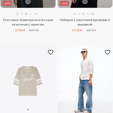
–61%
–46%
XS
S
M
L
XL
XS
S
M
L
XL
Толстовка геометрического кроя
Рубашка с короткими рукавами и
на молнии с принтом
вышивкой
2730 ₽
6970 ₽
2730 ₽
5030 ₽