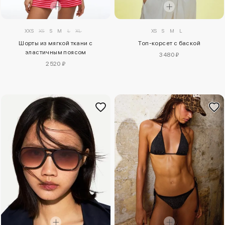
XXS
XS
S
M
L
XL
XS
S
M
L
Шорты из мягкой ткани с
Топ-корсет с баской
эластичным поясом
3480 ₽
2520 ₽