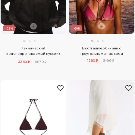
–60%
–52%
XS
S
M
L
XS
S
M
L
Бюстгальтер бикини с
Технический
треугольными чашками
водонепроницаемый пуховик
bershka
1260 ₽
3100 ₽
3360 ₽
6970 ₽