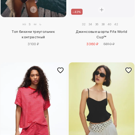
–43%
32
34
36
38
40
42
XS
S
M
L
Джинсовые шорты Fifa World
Топ бикини треугольник
Cup™
контрастный
3360 ₽
5810 ₽
3100 ₽