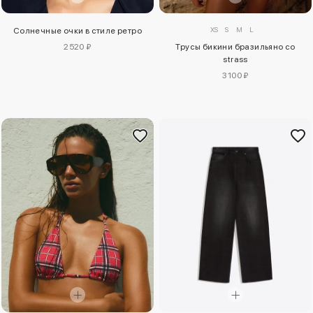
XS
S
M
L
Солнечные очки в стиле ретро
Трусы бикини бразильяно со
2520 ₽
strass
3100 ₽