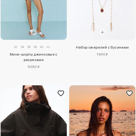
32
34
36
38
40
42
Набор ожерелий с бусинами
1940 ₽
Мини-шорты джинсовые с
разрезами
5030 ₽