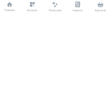
Главная
Полезное
Каталог
Новости
Корзина
ДЛЯ ПОКУПАТЕЛЕЙ
О компании
Частые вопросы
Соглашение
Способы оплаты
Агентский договор
Доставка
Отзывы
Обмен и возврат
КАТАЛОГ
КОНТАКТЫ
Женское
+7 (916) 504-55-88