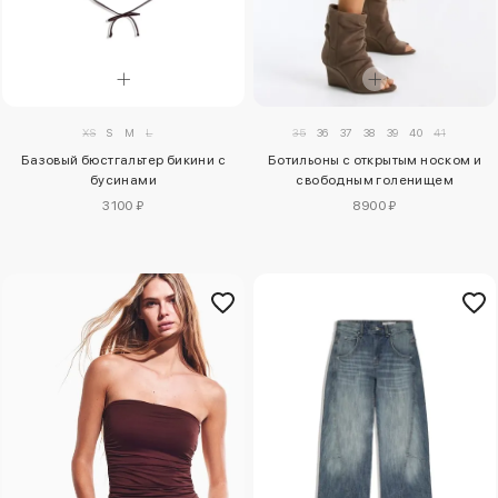
XS
S
M
L
35
36
37
38
39
40
41
Базовый бюстгальтер бикини с
Ботильоны с открытым носком и
бусинами
свободным голенищем
3100 ₽
8900 ₽