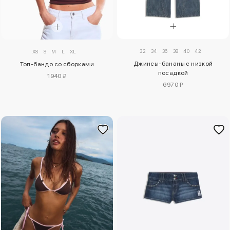
32
34
36
38
40
42
XS
S
M
L
XL
Джинсы-бананы с низкой
Топ-бандо со сборками
посадкой
1940 ₽
6970 ₽