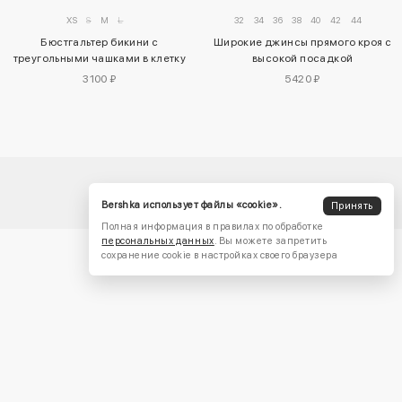
32
34
36
38
40
42
44
XS
S
M
L
Широкие джинсы прямого кроя с
Бюстгальтер бикини с
высокой посадкой
треугольными чашками в клетку
5420 ₽
3100 ₽
Bershka использует файлы «cookie».
Принять
Полная информация в правилах по обработке
персональных данных
. Вы можете запретить
сохранение cookie в настройках своего браузера