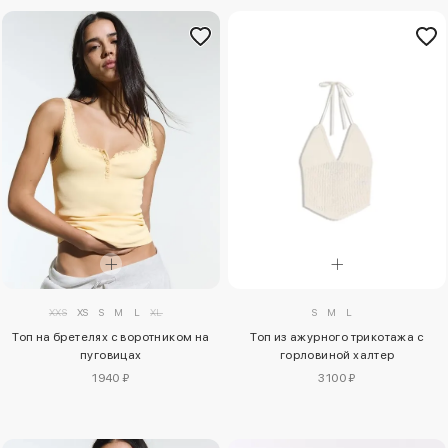
S
M
L
XXS
XS
S
M
L
XL
Топ из ажурного трикотажа с
Топ на бретелях с воротником на
горловиной халтер
пуговицах
3100 ₽
1940 ₽