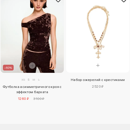
–60%
XS
S
M
L
Набор ожерелий с крестиками
2520 ₽
Футболка асимметричного кроя с
эффектом бархата
1260 ₽
3100 ₽