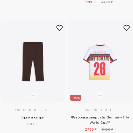
1260 ₽
4450 ₽
–50%
XXS
XS
S
M
L
XL
XXS
XS
S
M
L
Брюки капри
Футболка оверсайз Germany Fifa
World Cup™
3100 ₽
2730 ₽
5420 ₽