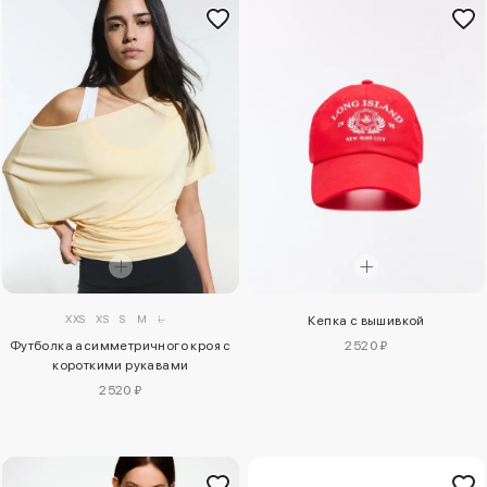
XXS
XS
S
M
L
Кепка с вышивкой
2520 ₽
Футболка асимметричного кроя с
короткими рукавами
2520 ₽