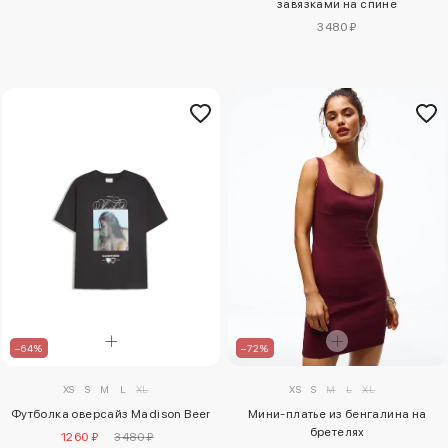
завязками на спине
3480 ₽
–64%
–72%
XS
S
M
L
XL
XS
S
M
L
XL
Футболка оверсайз Madison Beer
Мини-платье из бенгалина на
бретелях
1260 ₽
3480 ₽