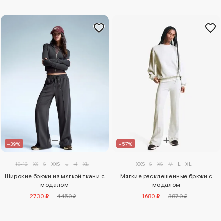
–39%
–57%
10-12
XS
S
XXS
L
M
XL
XXS
S
XS
M
L
XL
Широкие брюки из мягкой ткани с
Мягкие расклешенные брюки с
модалом
модалом
2730 ₽
4450 ₽
1680 ₽
3870 ₽