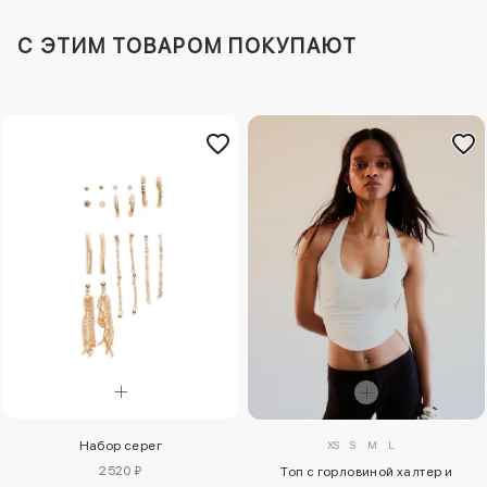
C ЭТИМ ТОВАРОМ ПОКУПАЮТ
Набор серег
XS
S
M
L
2520 ₽
Топ с горловиной халтер и