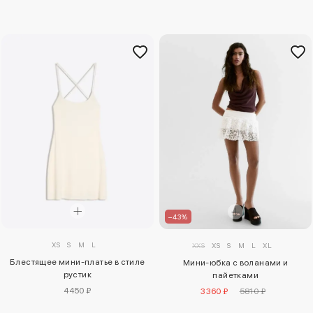
–43%
XS
S
M
L
XXS
XS
S
M
L
XL
Блестящее мини-платье в стиле
Мини-юбка с воланами и
рустик
пайетками
4450 ₽
3360 ₽
5810 ₽