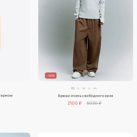
–59%
XS
S
M
L
XL
итарном
Брюки очень свободного кроя
2100 ₽
5030 ₽