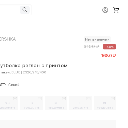
ERSHKA
Нет в наличии
3100 ₽
–46%
1680 ₽
утболка реглан с принтом
тикул:
BLUE | 2326/218/400
ВЕТ:
Синий
XS
S
M
L
XL
уведомить
уведомить
уведомить
уведомить
уведомить