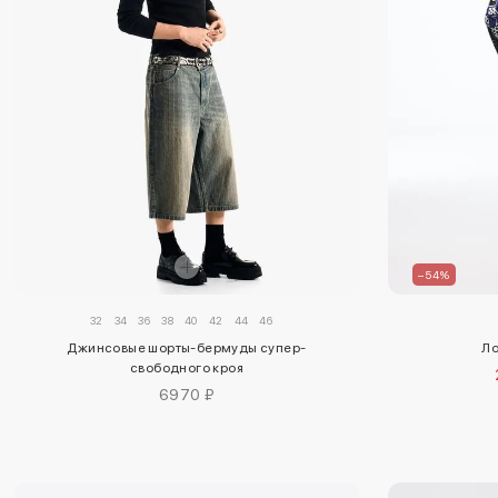
–54%
32
34
36
38
40
42
44
46
Джинсовые шорты-бермуды супер-
Ло
свободного кроя
6970 ₽