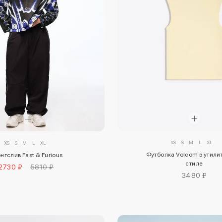
XS
S
M
L
XL
XS
S
M
L
XL
Футболка Volcom в утил
нгслив Fast & Furious
стиле
2730 ₽
5810 ₽
3480 ₽