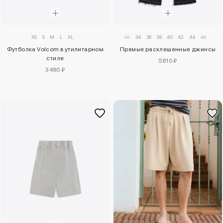
XS
S
M
L
XL
32
34
36
38
40
42
44
46
Футболка Volcom в утилитарном
Прямые расклешенные джинсы
стиле
5810 ₽
3480 ₽