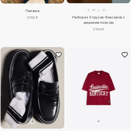
S
M
L
XL
Панама
Набор из 3 трусов-боксеров с
3100 ₽
широким поясом
3100 ₽