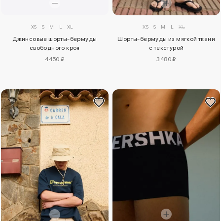
XS
S
M
L
XL
XS
S
M
L
XL
Джинсовые шорты-бермуды
Шорты-бермуды из мягкой ткани
свободного кроя
с текстурой
4450 ₽
3480 ₽