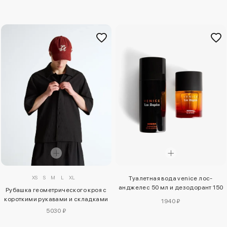
XS
S
M
L
XL
Туалетная вода venice лос-
анджелес 50 мл и дезодорант 150
Рубашка геометрического кроя с
мл
короткими рукавами и складками
1940 ₽
5030 ₽