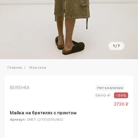
1
/
7
Главная
Мужское
BERSHKA
Нет в наличии
5810 ₽
–54%
2730 ₽
Майка на бретелях с принтом
Артикул:
GREY | 2101/335/802