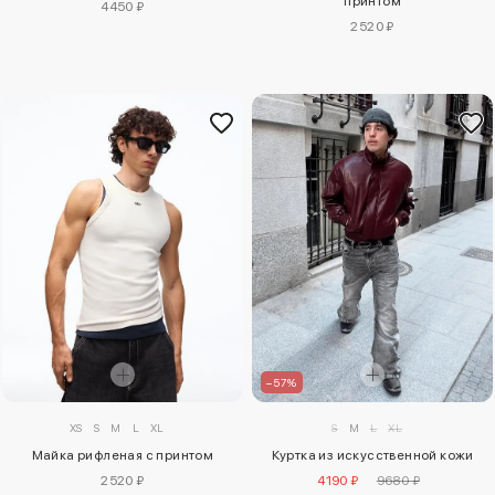
принтом
4450 ₽
2520 ₽
–57%
XS
S
M
L
XL
S
M
L
XL
Майка рифленая с принтом
Куртка из искусственной кожи
2520 ₽
4190 ₽
9680 ₽