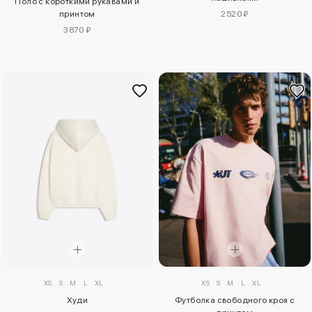
Поло с короткими рукавами и
2520 ₽
принтом
3870 ₽
XS
S
M
L
XL
XS
S
M
L
XL
Худи
Футболка свободного кроя с