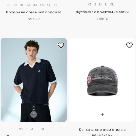
XS
S
M
L
XL
39
40
41
42
43
44
45
46
Футболка с принтом из сетки
Лоферы на объемной подошве
4450 ₽
6970 ₽
XS
S
M
L
XL
Кепка в гоночном стиле с
нашивками