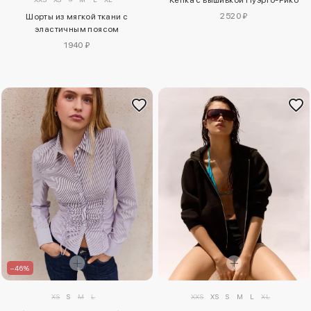
Кепка с вышивкой Пуэрто-Рико
2520 ₽
Шорты из мягкой ткани с
эластичным поясом
1940 ₽
–46%
XS
S
M
L
XXS
XS
S
M
L
XL