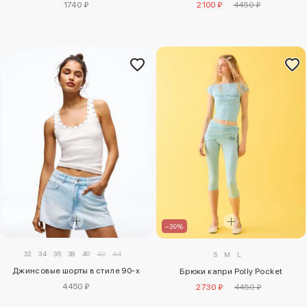
1740 ₽
2100 ₽
4450 ₽
–39%
32
34
36
38
40
42
44
S
M
L
Джинсовые шорты в стиле 90-х
Брюки капри Polly Pocket
4450 ₽
2730 ₽
4450 ₽