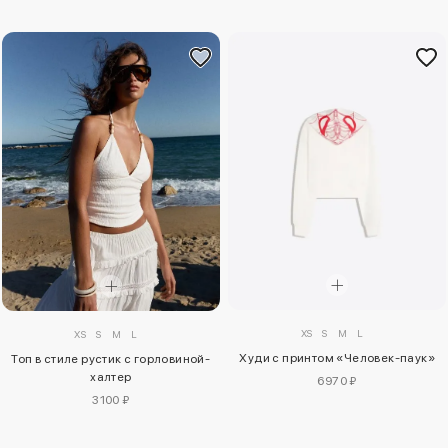
XS
S
M
L
XS
S
M
L
Худи с принтом «Человек-паук»
Топ в стиле рустик с горловиной-
халтер
6970 ₽
3100 ₽