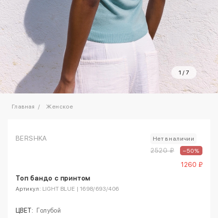
1
/
7
Главная
Женское
BERSHKA
Нет в наличии
2520 ₽
–50%
1260 ₽
Топ бандо с принтом
Артикул:
LIGHT BLUE | 1698/693/406
ЦВЕТ:
Голубой