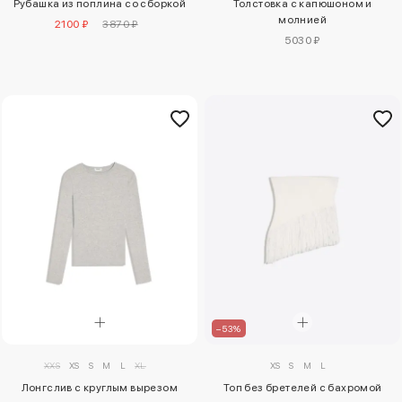
Рубашка из поплина со сборкой
Толстовка с капюшоном и
молнией
2100 ₽
3870 ₽
5030 ₽
–53%
XXS
XS
S
M
L
XL
XS
S
M
L
Лонгслив с круглым вырезом
Топ без бретелей с бахромой