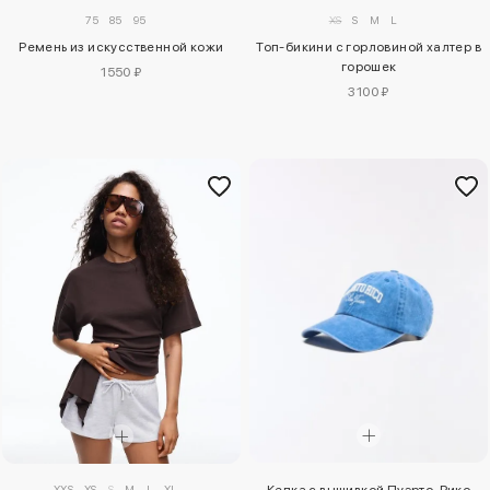
XS
S
M
L
75
85
95
Топ-бикини с горловиной халтер в
Ремень из искусственной кожи
горошек
1550 ₽
3100 ₽
XXS
XS
S
M
L
XL