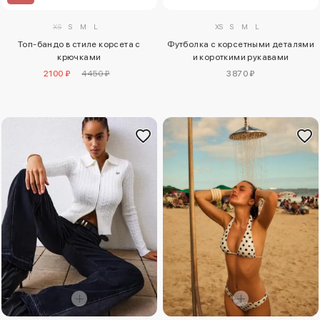
XS
S
M
L
XS
S
M
L
Топ-бандо в стиле корсета с
Футболка с корсетными деталями
крючками
и короткими рукавами
2100 ₽
4450 ₽
3870 ₽