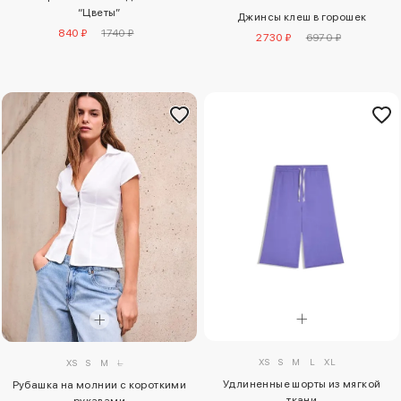
“Цветы”
Джинсы клеш в горошек
840 ₽
1740 ₽
2730 ₽
6970 ₽
XS
S
M
L
XL
XS
S
M
L
Удлиненные шорты из мягкой
Рубашка на молнии с короткими
ткани
рукавами