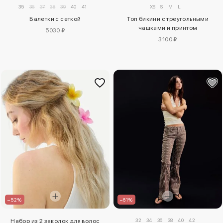
35
36
37
38
39
40
41
XS
S
M
L
Балетки с сеткой
Топ бикини с треугольными
чашками и принтом
5030 ₽
3100 ₽
–52%
–61%
32
34
36
38
40
42
Набор из 2 заколок для волос