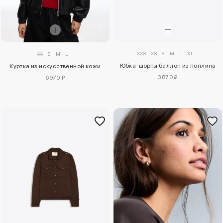
XXS
XS
S
M
L
XL
XS
S
M
L
Юбка-шорты баллон из поплина
Куртка из искусственной кожи
3870 ₽
6970 ₽