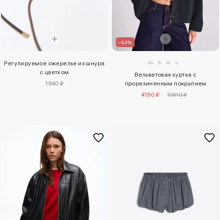
–64%
XS
S
M
L
Регулируемое ожерелье из шнура
с цветком
Вельветовая куртка с
1940 ₽
прорезиненным покрытием
4190 ₽
11610 ₽