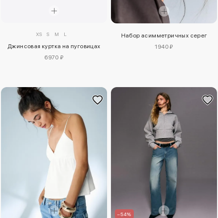
XS
S
M
L
Набор асимметричных серег
Джинсовая куртка на пуговицах
1940 ₽
6970 ₽
–54%