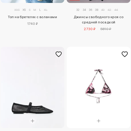
XXS
XS
S
M
L
XL
32
34
36
38
40
42
44
Топ на бретелях с воланами
Джинсы свободного кроя со
средней посадкой
1740 ₽
2730 ₽
5810 ₽