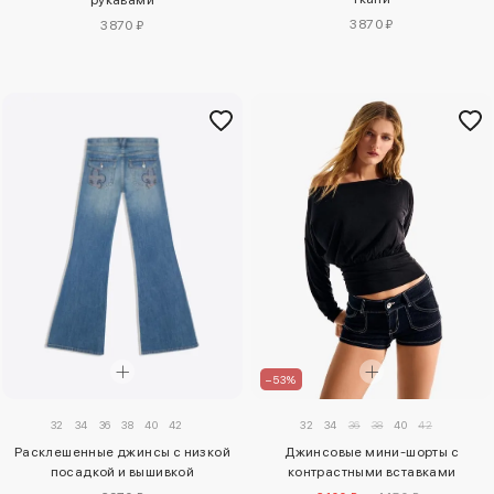
3870 ₽
3870 ₽
–53%
32
34
36
38
40
42
32
34
36
38
40
42
Расклешенные джинсы с низкой
Джинсовые мини-шорты с
посадкой и вышивкой
контрастными вставками