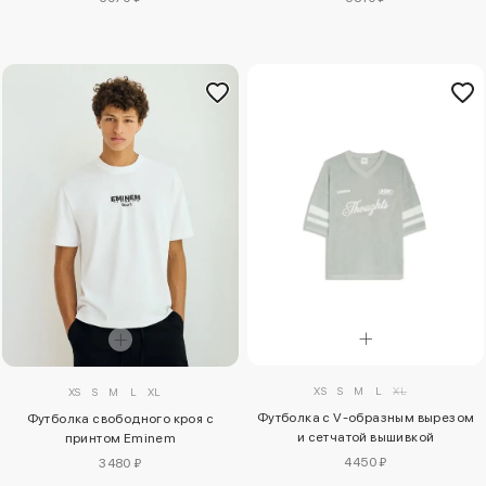
XS
S
M
L
XL
XS
S
M
L
XL
Футболка с V-образным вырезом
Футболка свободного кроя с
и сетчатой вышивкой
принтом Eminem
4450 ₽
3480 ₽