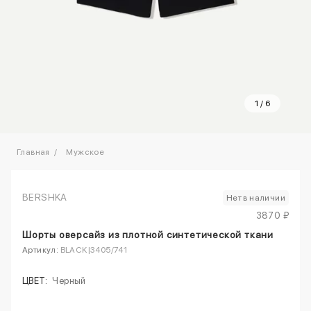
1
/
6
Главная
Мужское
BERSHKA
Нет в наличии
3870 ₽
Шорты оверсайз из плотной синтетической ткани
Артикул:
BLACK|3405/741
ЦВЕТ:
Черный