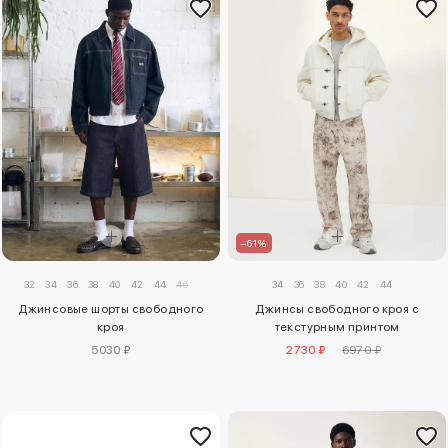
–61%
32
34
36
38
40
42
44
46
34
36
38
40
42
44
Джинсовые шорты свободного
Джинсы свободного кроя с
кроя
текстурным принтом
5030 ₽
2730 ₽
6970 ₽