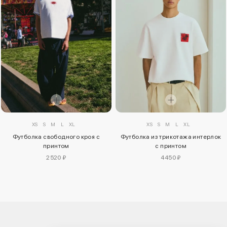
XS
S
M
L
XL
XS
S
M
L
XL
Футболка свободного кроя с
Футболка из трикотажа интерлок
принтом
с принтом
2520 ₽
4450 ₽