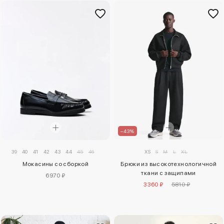
–43%
39
40
41
42
43
44
45
46
XS
S
M
L
XL
Мокасины со сборкой
Брюки из высокотехнологичной
ткани с защипами
6970 ₽
3360 ₽
5810 ₽