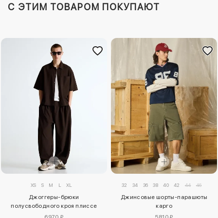
C ЭТИМ ТОВАРОМ ПОКУПАЮТ
32
34
36
38
40
42
44
46
XS
S
M
L
XL
Джинсовые шорты-парашюты
Джоггеры-брюки
карго
полусвободного кроя плиссе
5810 ₽
6970 ₽