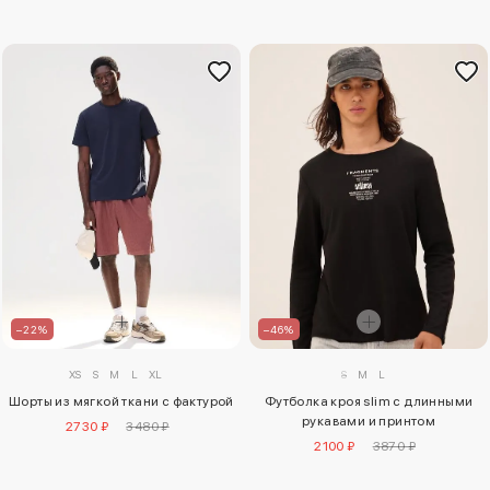
–22%
–46%
XS
S
M
L
XL
S
M
L
Шорты из мягкой ткани с фактурой
Футболка кроя slim с длинными
рукавами и принтом
2730 ₽
3480 ₽
2100 ₽
3870 ₽