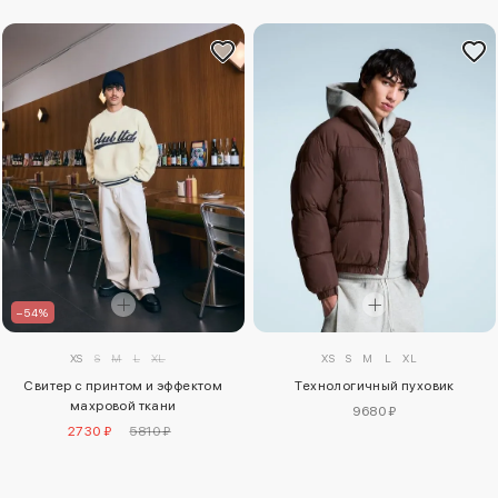
–54%
XS
S
M
L
XL
XS
S
M
L
XL
Свитер с принтом и эффектом
Технологичный пуховик
махровой ткани
9680 ₽
2730 ₽
5810 ₽