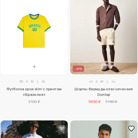
–30%
XS
S
M
L
XL
XS
S
M
L
XL
Футболка кроя slim с принтом
Шорты-бермуды классические
«Бразилия»
Dunlop
3100 ₽
5450 ₽
7740 ₽