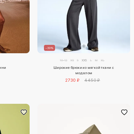
–39%
10-12
XS
S
XXS
L
M
XL
ини
Широкие брюки из мягкой ткани с
модалом
2730 ₽
4450 ₽