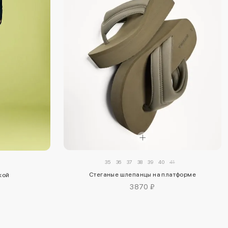
35
36
37
38
39
40
41
Стеганые шлепанцы на платформе
кой
3870 ₽