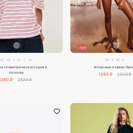
–50%
XXS
XS
S
M
L
XL
XS
S
M
L
а геометрического кроя в
Атласные плавки-бик
полоску
1260 ₽
2520 ₽
1260 ₽
2520 ₽