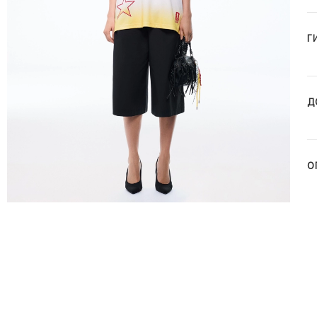
Г
Д
О