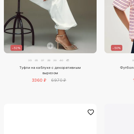
–52%
–50%
35
36
37
38
39
40
41
Туфли на каблуке с декоративным
Футболк
вырезом
3360 ₽
6970 ₽