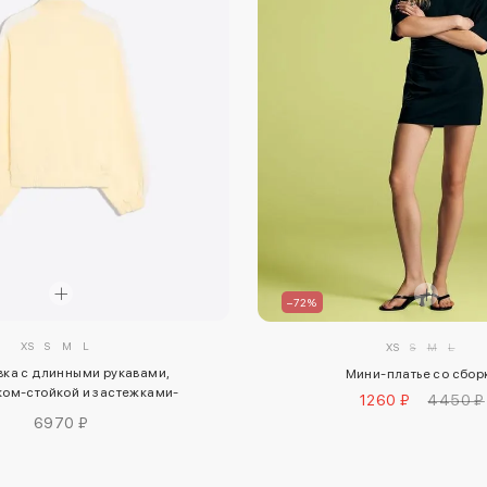
–72%
XS
S
M
L
XS
S
M
L
вка с длинными рукавами,
Мини-платье со сбор
ком-стойкой и застежками-
1260 ₽
4450 ₽
тоггл
6970 ₽