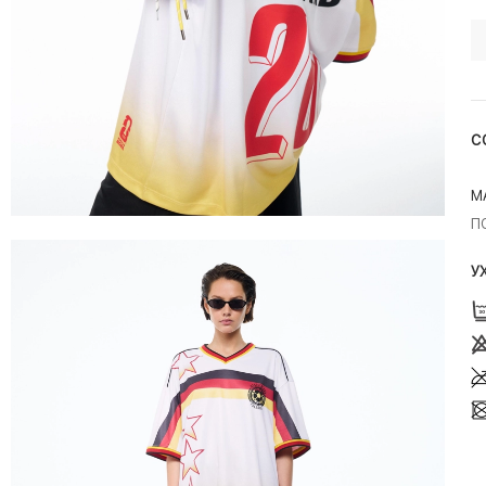
С
М
П
У