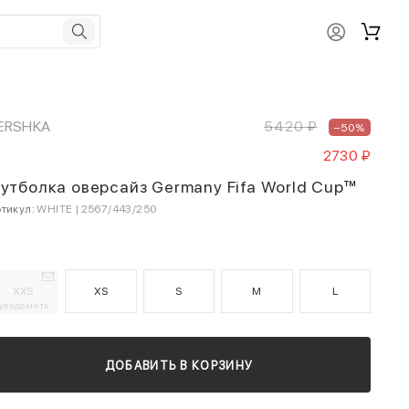
ERSHKA
5420 ₽
–50%
2730 ₽
утболка оверсайз Germany Fifa World Cup™
тикул:
WHITE | 2567/443/250
XXS
XS
S
M
L
уведомить
ДОБАВИТЬ В КОРЗИНУ