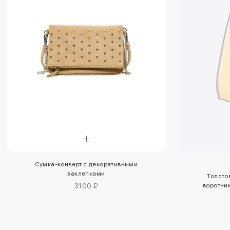
Сумка-конверт с декоративными
заклепками
Толсто
3100 ₽
воротни