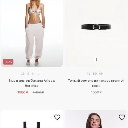
–63%
XS
S
M
L
75
85
95
Бюстгальтер бикини Aries x
Тонкий ремень из искусственной
Bershka
кожи
1680 ₽
4450 ₽
1550 ₽