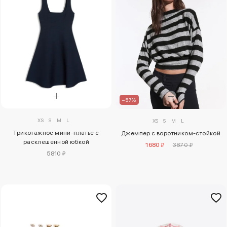
–57%
XS
S
M
L
XS
S
M
L
Трикотажное мини-платье с
Джемпер с воротником-стойкой
расклешенной юбкой
1680 ₽
3870 ₽
5810 ₽