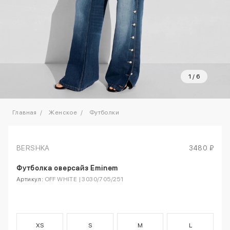
1
/
6
Главная
Женское
Футболки
BERSHKA
3480 ₽
Футболка оверсайз Eminem
Артикул:
OFF WHITE | 3030/705/251
XS
S
M
L