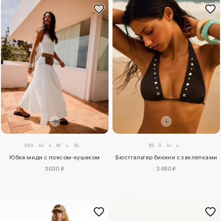
XXS
XS
S
M
L
XL
XS
S
M
L
Юбка миди с поясом-кушаком
Бюстгальтер бикини с заклепками
5030 ₽
3480 ₽