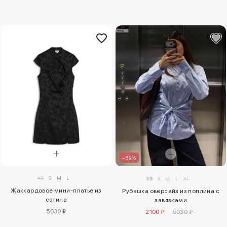
–59%
XS
S
M
L
XS
S
M
L
XL
Жаккардовое мини-платье из
Рубашка оверсайз из поплина с
сатина
завязками
5030 ₽
2100 ₽
5030 ₽