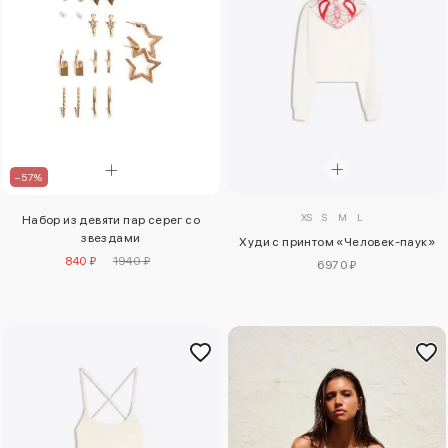
–57%
XS
S
M
L
Набор из девяти пар серег со
звездами
Худи с принтом «Человек-паук»
840 ₽
1940 ₽
6970 ₽