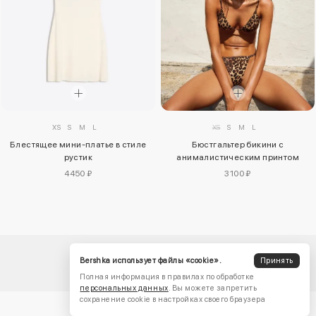
XS
S
M
L
XS
S
M
L
Блестящее мини-платье в стиле
Бюстгальтер бикини с
рустик
анималистическим принтом
4450 ₽
3100 ₽
Bershka использует файлы «cookie».
Принять
Полная информация в правилах по обработке
персональных данных
. Вы можете запретить
сохранение cookie в настройках своего браузера