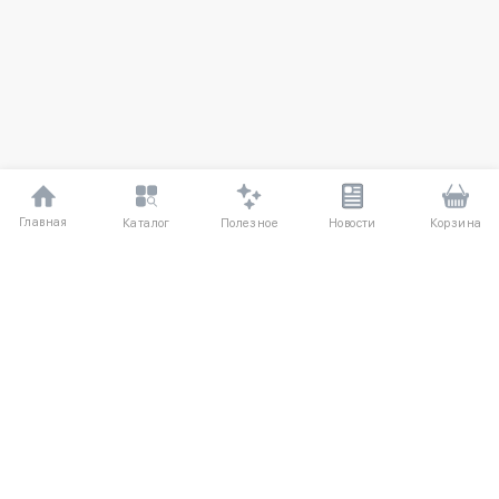
Главная
Полезное
Каталог
Новости
Корзина
ДЛЯ ПОКУПАТЕЛЕЙ
О компании
Частые вопросы
Соглашение
Способы оплаты
Агентский договор
Доставка