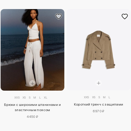
XXS
XS
S
M
L
XXS
XS
S
M
L
XL
Короткий тренч с защипами
Брюки с широкими штанинами и
эластичным поясом
6970 ₽
4450 ₽