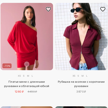
–72%
XS
S
M
L
XS
S
M
L
Платье мини с длинными
Рубашка на молнии с короткими
рукавами и облегающей юбкой
рукавами
1260 ₽
4450 ₽
3870 ₽