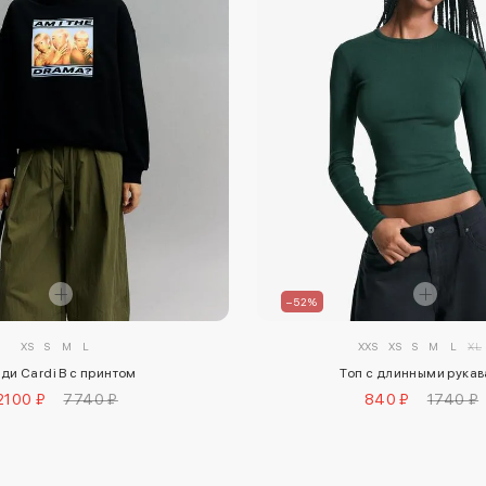
–52%
XS
S
M
L
XXS
XS
S
M
L
XL
ди Cardi B с принтом
Топ с длинными рука
2100 ₽
7740 ₽
840 ₽
1740 ₽