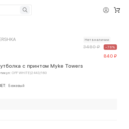
ERSHKA
Нет в наличии
3480 ₽
–76%
840 ₽
утболка с принтом Myke Towers
тикул:
OFF WHITE|2443/160
ВЕТ:
Бежевый