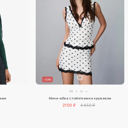
–53%
XS
S
M
L
вами
Мини-юбка с пайетками и кружевом
2100 ₽
4450 ₽