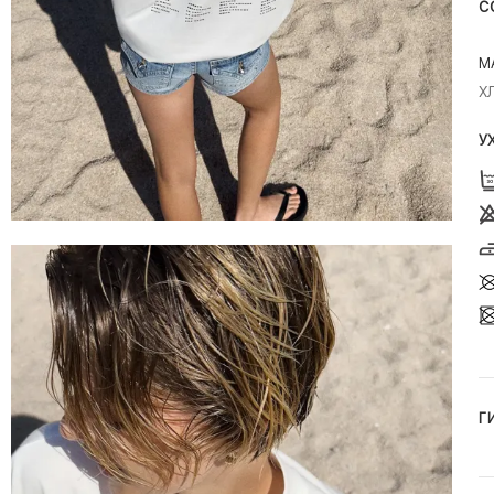
С
М
Х
У
Г