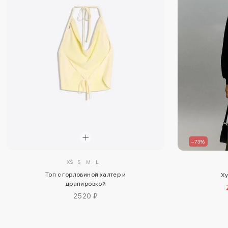
–73%
XS
S
M
L
Топ с горловиной халтер и
Ху
драпировкой
2520 ₽