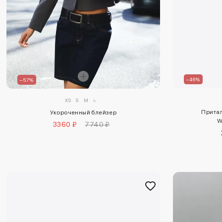
–46%
–57%
XS
S
M
L
Притал
Укороченный блейзер
W
3360 ₽
7740 ₽