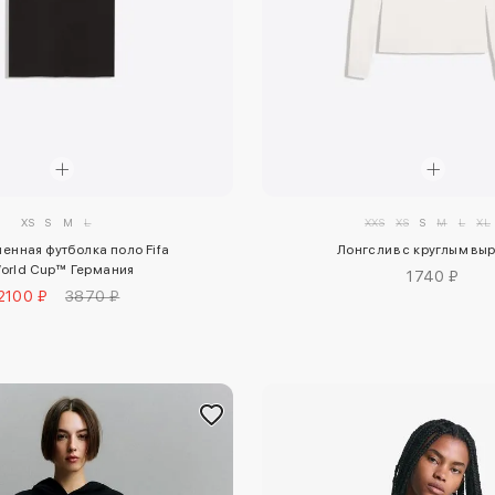
XS
S
M
L
XXS
XS
S
M
L
XL
енная футболка поло Fifa
Лонгслив с круглым вы
orld Cup™ Германия
1740 ₽
2100 ₽
3870 ₽