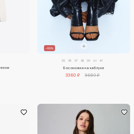
–66%
35
36
37
38
39
40
41
резом
Босоножки на каблуке
3360 ₽
9680 ₽