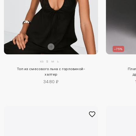
–75%
XS
S
M
L
Топ из смесового льна с горловиной-
Плат
халтер
д
3480 ₽