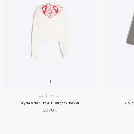
XS
S
M
L
Худи с принтом «Человек-паук»
Свит
6970 ₽