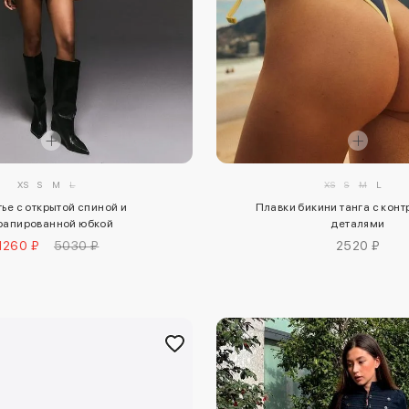
XS
S
M
L
XS
S
M
L
ье с открытой спиной и
Плавки бикини танга с кон
рапированной юбкой
деталями
1260 ₽
5030 ₽
2520 ₽