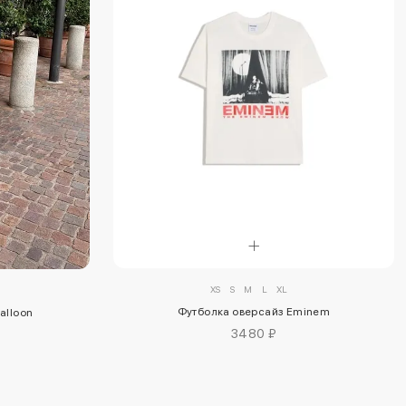
XS
S
M
L
XL
Футболка оверсайз Eminem
alloon
3480 ₽