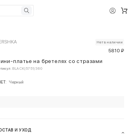
ERSHKA
Нет в наличии
5810 ₽
ини-платье на бретелях со стразами
тикул:
BLACK|5751/360
ВЕТ:
Черный
ОСТАВ И УХОД