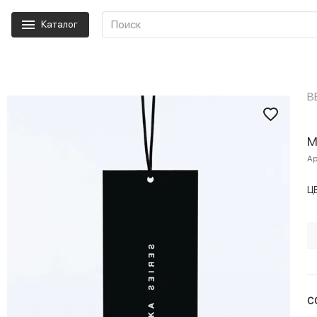
Каталог
B
М
Ар
Ц
С