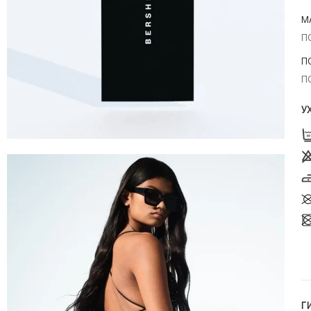
М
П
П
П
У
Г