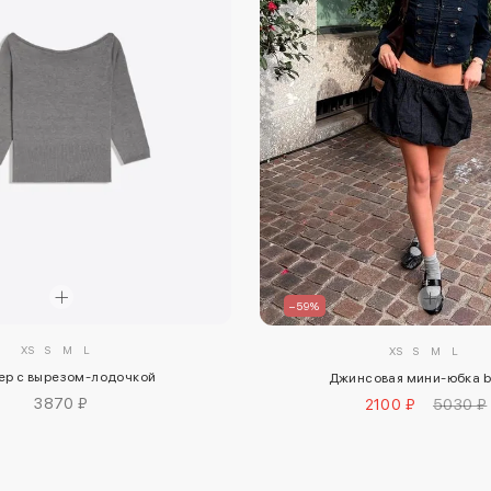
–59%
XS
S
M
L
XS
S
M
L
ер с вырезом-лодочкой
Джинсовая мини-юбка b
3870 ₽
2100 ₽
5030 ₽