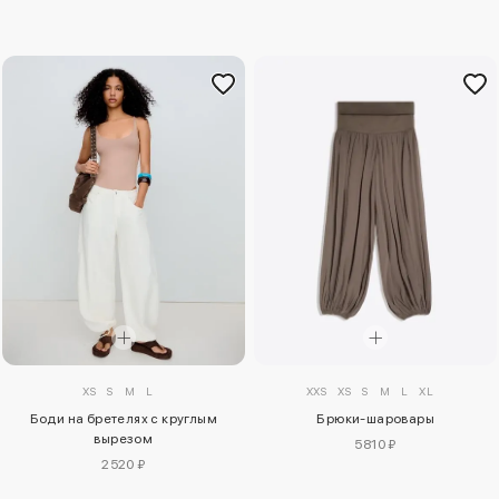
XXS
XS
S
M
L
XL
XS
S
M
L
Брюки-шаровары
Боди на бретелях с круглым
вырезом
5810 ₽
2520 ₽