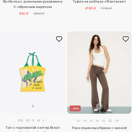
Туфли на каблуке «Фантазия»
Футболка с длинными рукавами и
V-образным вырезом
4190 ₽
7740 ₽
840 ₽
1940 ₽
–46%
XXS
XS
S
M
L
32
34
36
38
40
42
44
Топ с горловиной халтер Brasil
Расклешенные брюки с низкой