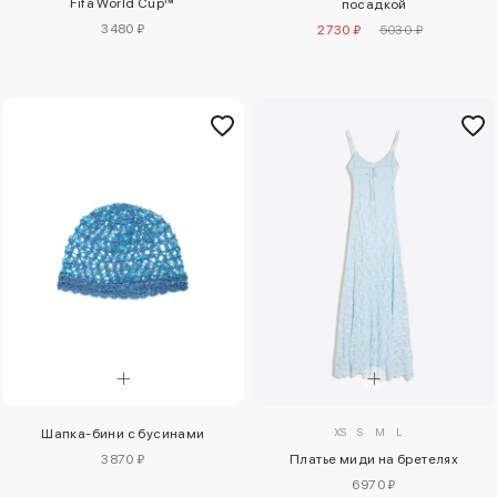
Fifa World Cup™
посадкой
3480 ₽
2730 ₽
5030 ₽
XS
S
M
L
Шапка-бини с бусинами
3870 ₽
Платье миди на бретелях
6970 ₽