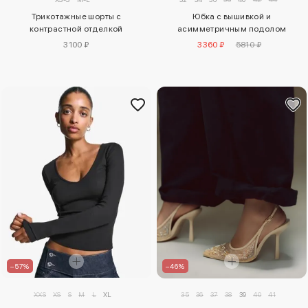
Трикотажные шорты с
Юбка с вышивкой и
контрастной отделкой
асимметричным подолом
3100 ₽
3360 ₽
5810 ₽
–46%
–57%
35
36
37
38
39
40
41
XXS
XS
S
M
L
XL