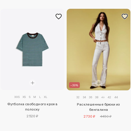
–39%
XXS
XS
S
M
L
XL
32
34
36
38
40
42
44
Футболка свободного кроя в
Расклешенные брюки из
полоску
бенгалина
2520 ₽
2730 ₽
4450 ₽