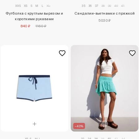
XXS
XS
S
M
L
XL
35
36
37
38
39
40
41
Футболка с круглым вырезом и
Сандалии-вьетнамки с пряжкой
короткими рукавами
5030 ₽
840 ₽
1160 ₽
–43%
XS-S
M-L
32
34
36
38
40
42
44