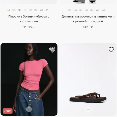
34
35
36
37
38
39
40
41
32
34
36
38
40
42
44
Плоские ботинки-брюки с
Джинсы с широкими штанинами и
карманами
средней посадкой
11610 ₽
5810 ₽
–28%