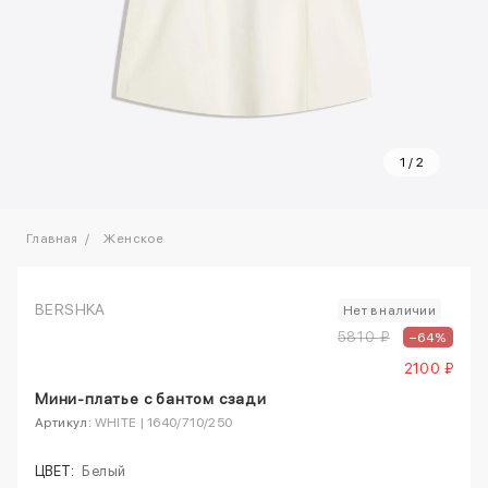
1
/
2
Главная
Женское
BERSHKA
Нет в наличии
5810 ₽
–64%
2100 ₽
Мини-платье с бантом сзади
Артикул:
WHITE | 1640/710/250
ЦВЕТ:
Белый