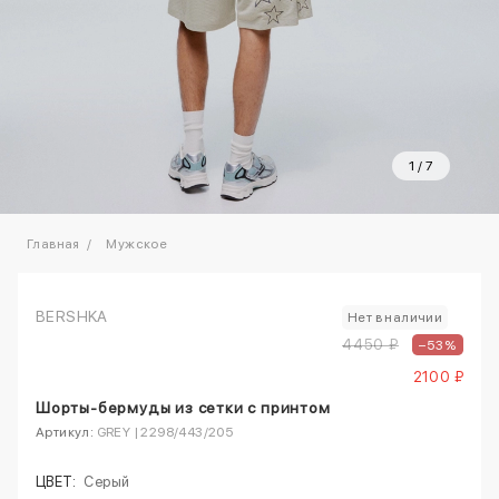
1
/
7
Главная
Мужское
BERSHKA
Нет в наличии
4450 ₽
–53%
2100 ₽
Шорты-бермуды из сетки с принтом
Артикул:
GREY | 2298/443/205
ЦВЕТ:
Серый