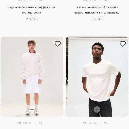
Брюки-бананы с эффектом
Топ из рельефной ткани с
потертости
воротником на пуговицах
5030 ₽
3100 ₽
XS
S
M
L
XL
XS
S
M
L
XL