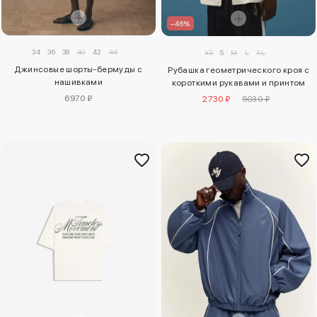
–46%
34
36
38
40
42
44
XS
S
M
L
XL
Джинсовые шорты-бермуды с
Рубашка геометрического кроя с
нашивками
короткими рукавами и принтом
6970 ₽
2730 ₽
5030 ₽