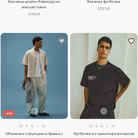
Вязаная футболка
Базовые шорты-бермуды из
мягкой ткани
2520 ₽
3100 ₽
–46%
XS
S
M
L
XL
XS
S
M
L
XL
Объемные струящиеся брюки с
Футболка из трикотажа интерлок