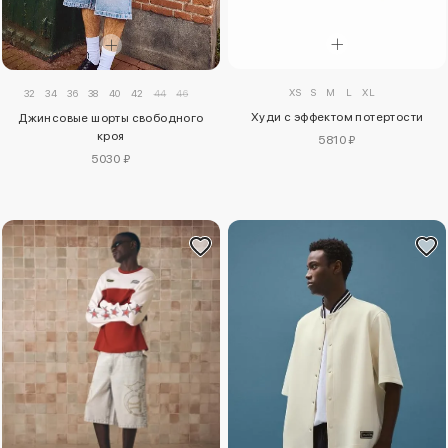
XS
S
M
L
XL
32
34
36
38
40
42
44
46
Худи с эффектом потертости
Джинсовые шорты свободного
кроя
5810 ₽
5030 ₽