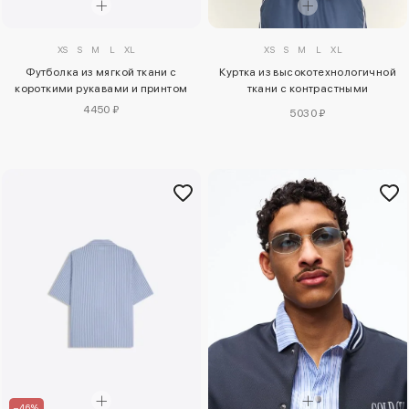
XS
S
M
L
XL
XS
S
M
L
XL
Футболка из мягкой ткани с
Куртка из высокотехнологичной
короткими рукавами и принтом
ткани с контрастными
элементами
4450 ₽
5030 ₽
–46%