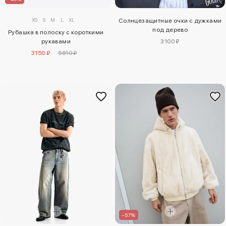
XS
S
M
L
XL
Солнцезащитные очки с дужками
под дерево
Рубашка в полоску с короткими
рукавами
3100 ₽
3150 ₽
5810 ₽
–57%