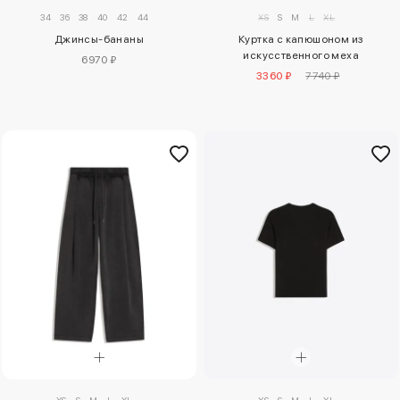
34
36
38
40
42
44
XS
S
M
L
XL
Джинсы-бананы
Куртка с капюшоном из
искусственного меха
6970 ₽
3360 ₽
7740 ₽
XS
S
M
L
XL
XS
S
M
L
XL