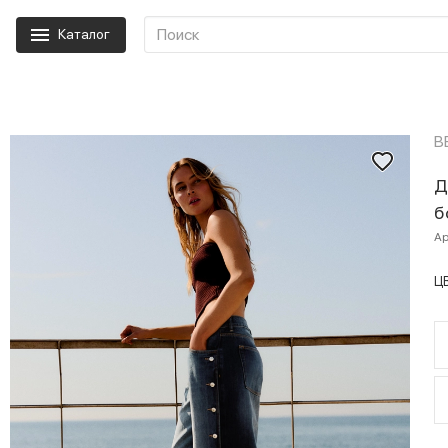
Каталог
B
Д
б
Ар
Ц