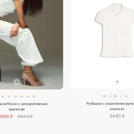
XS
S
M
L
XL
36
37
38
39
40
41
Рубашка с короткими рук
а каблуке с декоративным
кнопках
вырезом
3480 ₽
3360 ₽
6970 ₽