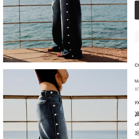
С
М
Х
У