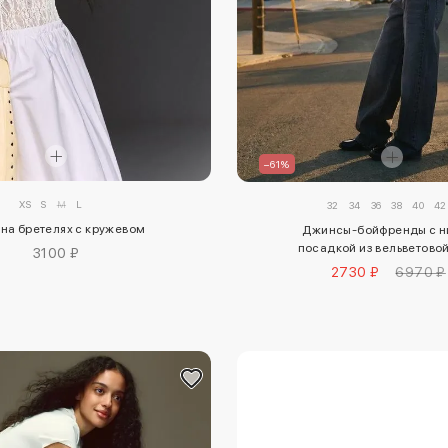
–61%
XS
S
M
L
32
34
36
38
40
42
на бретелях с кружевом
Джинсы-бойфренды с н
посадкой из вельветовой
3100 ₽
2730 ₽
6970 ₽