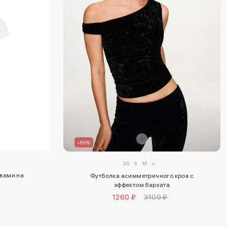
–60%
XS
S
M
L
авами на
Футболка асимметричного кроя с
эффектом бархата
1260 ₽
3100 ₽