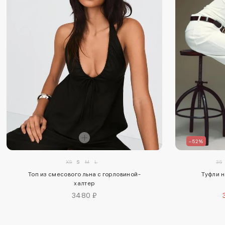
–52%
XS
S
M
L
35
Топ из смесового льна с горловиной-
Туфли н
халтер
3480 ₽