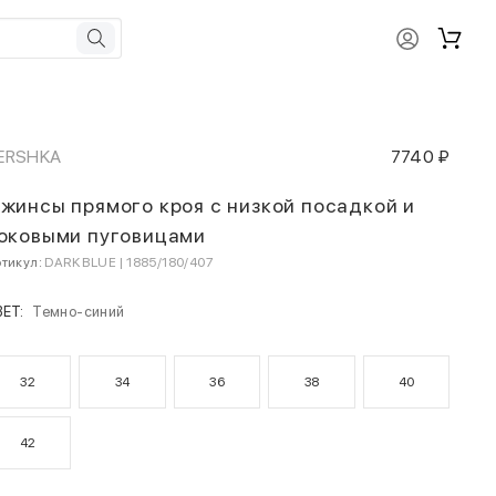
ERSHKA
7740 ₽
жинсы прямого кроя с низкой посадкой и
оковыми пуговицами
тикул:
DARK BLUE | 1885/180/407
ВЕТ:
Темно-синий
32
34
36
38
40
42