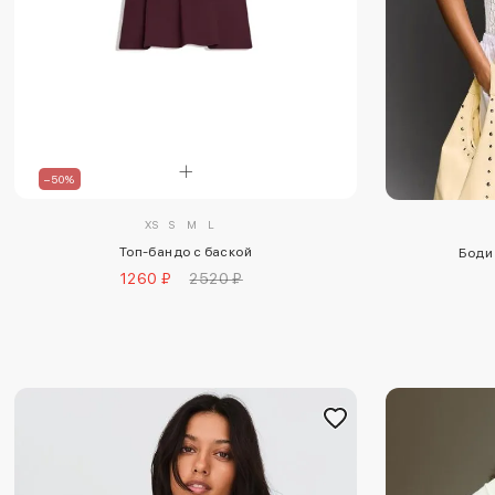
–50%
XS
S
M
L
Топ-бандо с баской
Боди 
1260 ₽
2520 ₽