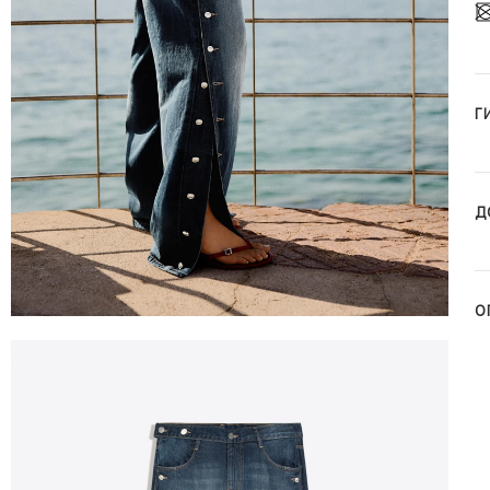
Г
Д
О