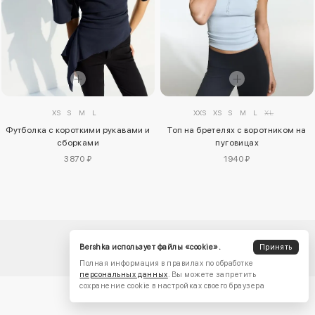
XS
S
M
L
XXS
XS
S
M
L
XL
Футболка с короткими рукавами и
Топ на бретелях с воротником на
сборками
пуговицах
3870 ₽
1940 ₽
Bershka использует файлы «cookie».
Принять
Полная информация в правилах по обработке
персональных данных
. Вы можете запретить
сохранение cookie в настройках своего браузера