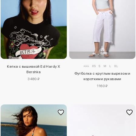
XXS
XS
S
M
L
XL
Кепка с вышивкой Ed Hardy X
Bershka
Футболка с круглым вырезом и
3480 ₽
короткими рукавами
1160 ₽