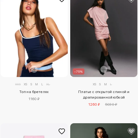
–75%
XXS
XS
S
M
L
XL
XS
S
M
L
Топ на бретелях
Платье с открытой спиной и
драпированной юбкой
1160 ₽
1260 ₽
5030 ₽