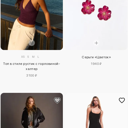
XS
S
M
L
Серьги «Цветок»
1940 ₽
Топ в стиле рустик с горловиной-
халтер
3100 ₽