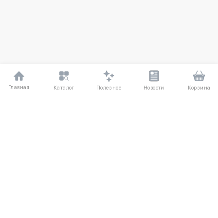
Главная
Полезное
Каталог
Новости
Корзина
ДЛЯ ПОКУПАТЕЛЕЙ
О компании
Частые вопросы
Соглашение
Способы оплаты
Агентский договор
Доставка