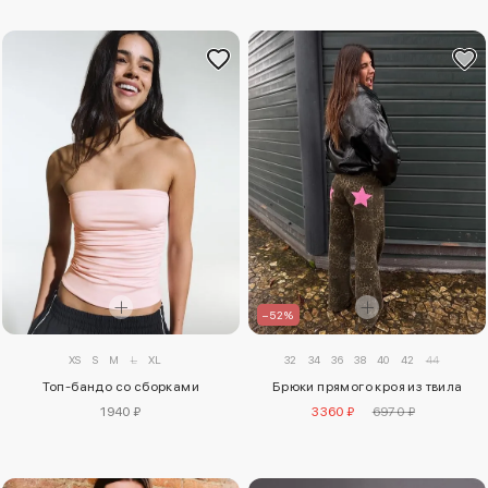
–52%
XS
S
M
L
XL
32
34
36
38
40
42
44
Топ-бандо со сборками
Брюки прямого кроя из твила
1940 ₽
3360 ₽
6970 ₽