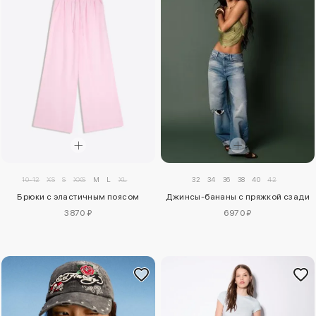
10-12
XS
S
XXS
M
L
XL
32
34
36
38
40
42
Брюки с эластичным поясом
Джинсы-бананы с пряжкой сзади
3870 ₽
6970 ₽