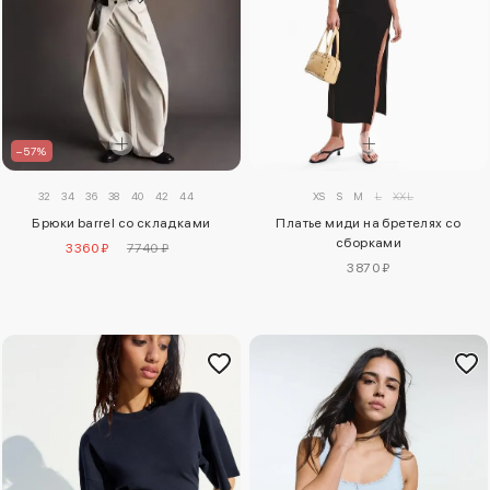
–57%
XS
S
M
L
XXL
32
34
36
38
40
42
44
Платье миди на бретелях со
Брюки barrel со складками
сборками
3360 ₽
7740 ₽
3870 ₽