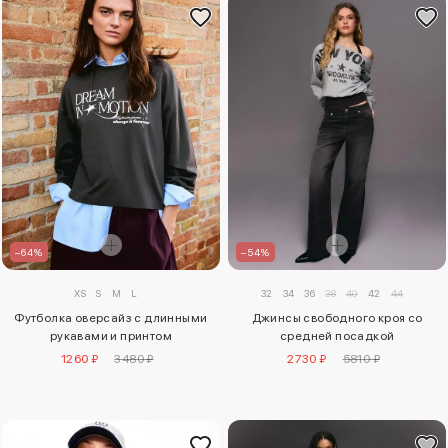
–64%
–54%
XS
S
M
L
32
34
36
38
40
42
44
Футболка оверсайз с длинными
Джинсы свободного кроя со
рукавами и принтом
средней посадкой
1260 ₽
3480 ₽
2730 ₽
5810 ₽