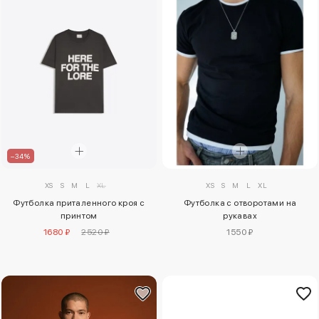
–34%
XS
S
M
L
XL
XS
S
M
L
XL
Футболка приталенного кроя с
Футболка с отворотами на
принтом
рукавах
1680 ₽
2520 ₽
1550 ₽