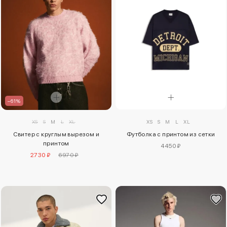
–61%
XS
S
M
L
XL
XS
S
M
L
XL
Футболка с принтом из сетки
Свитер с круглым вырезом и
принтом
4450 ₽
2730 ₽
6970 ₽