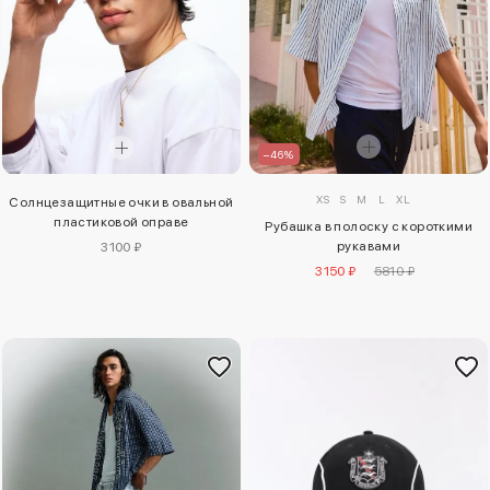
–46%
XS
S
M
L
XL
Солнцезащитные очки в овальной
пластиковой оправе
Рубашка в полоску с короткими
рукавами
3100 ₽
3150 ₽
5810 ₽