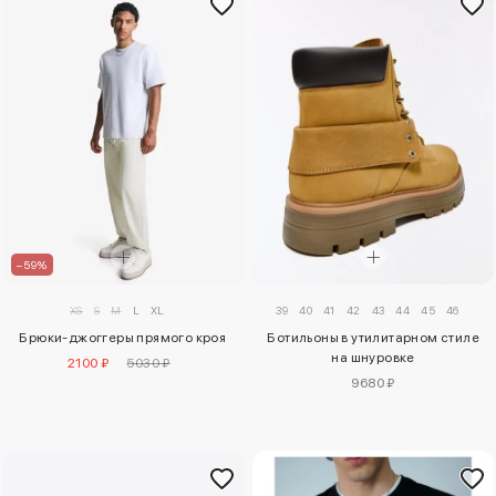
–59%
39
40
41
42
43
44
45
46
XS
S
M
L
XL
Ботильоны в утилитарном стиле
Брюки-джоггеры прямого кроя
на шнуровке
2100 ₽
5030 ₽
9680 ₽