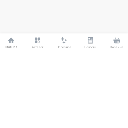
Главная
Полезное
Каталог
Новости
Корзина
ДЛЯ ПОКУПАТЕЛЕЙ
О компании
Частые вопросы
Соглашение
Способы оплаты
Агентский договор
Доставка
Отзывы
Обмен и возврат