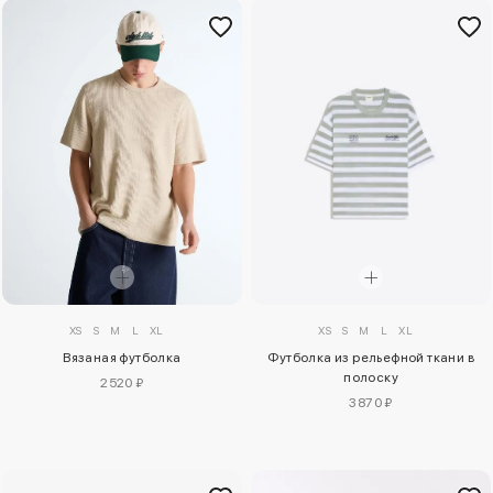
XS
S
M
L
XL
XS
S
M
L
XL
Футболка из рельефной ткани в
Вязаная футболка
полоску
2520 ₽
3870 ₽