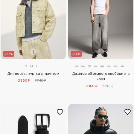
–64%
–57%
32
34
36
38
40
42
44
46
S
M
L
Джинсы объемного свободного
Джинсовая куртка с принтом
кроя
3360 ₽
7740 ₽
2100 ₽
5810 ₽