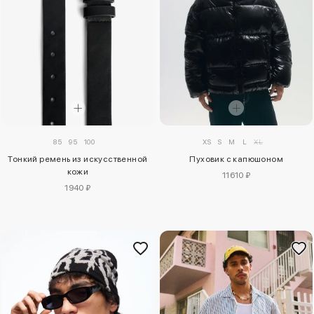
XS
S
M
L
XL
85
95
100
Пуховик с капюшоном
Тонкий ремень из искусственной
кожи
11610 ₽
1940 ₽