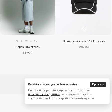
XS
S
M
L
XL
Кепка с вышивкой «Англия»
2520 ₽
Шорты-джоггеры
3870 ₽
Bershka использует файлы «cookie».
Принять
Полная информация в правилах по обработке
персональных данных
. Вы можете запретить
сохранение cookie в настройках своего браузера