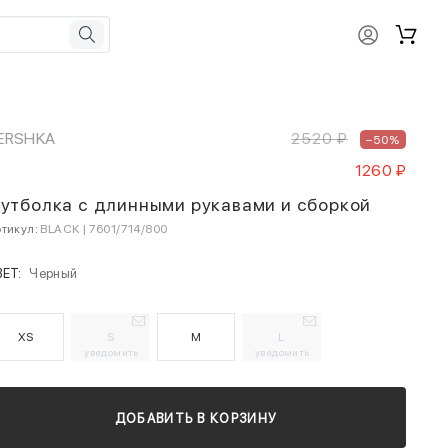
ERSHKA
2520 ₽
–50%
1260 ₽
утболка с длинными рукавами и сборкой
тикул:
BLACK | 7601/714/800
ВЕТ:
Черный
XS
S
M
L
уведомить
уведомить
ДОБАВИТЬ В КОРЗИНУ