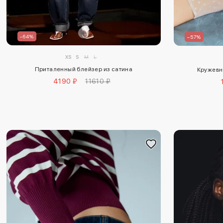
–64%
–57%
XS
S
M
L
Приталенный блейзер из сатина
Кружевн
4190 ₽
11610 ₽