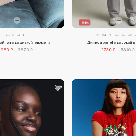
–54%
XS
S
M
L
32
34
36
38
40
42
ой топ с вышивкой плюмети
Джинсы barrel с высокой 
1680 ₽
3870 ₽
2730 ₽
5810 ₽