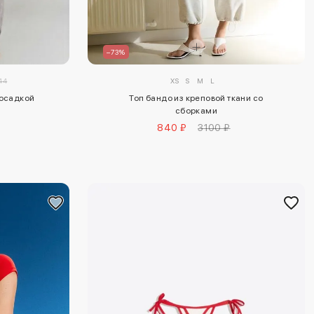
–73%
44
XS
S
M
L
посадкой
Топ бандо из креповой ткани со
сборками
840 ₽
3100 ₽