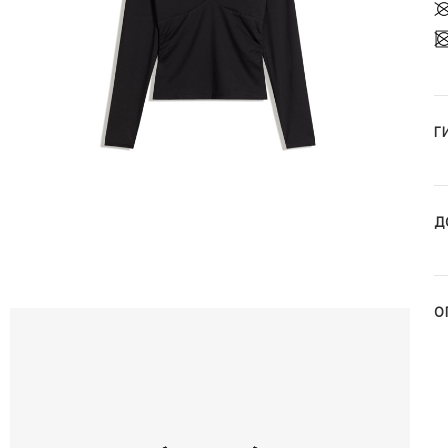
Г
Д
О