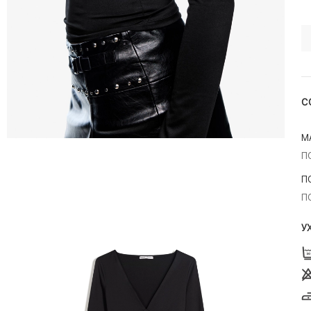
С
М
П
П
П
У