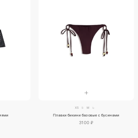
XS
S
M
L
иями
Плавки бикини базовые с бусинами
3100 ₽