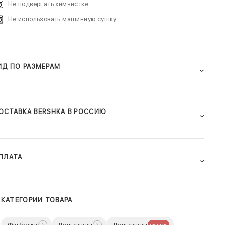
Не подвергать химчистке
Не использовать машинную сушку
ИД ПО РАЗМЕРАМ
ОСТАВКА BERSHKA В РОССИЮ
ПЛАТА
КАТЕГОРИИ ТОВАРА
Футболки
Лонгсливы
Лонгсливы
скидки