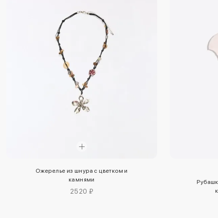
Ожерелье из шнура с цветком и
камнями
Рубашк
2520 ₽