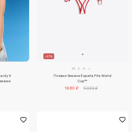
–67%
XS
S
M
L
Плавки бикини España Fifa World
ardy X
Cup™
кавами
1680 ₽
5030 ₽