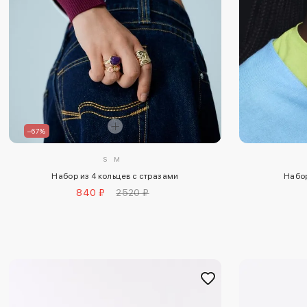
–67%
S
M
Набор из 4 кольцев с стразами
Набор
840 ₽
2520 ₽