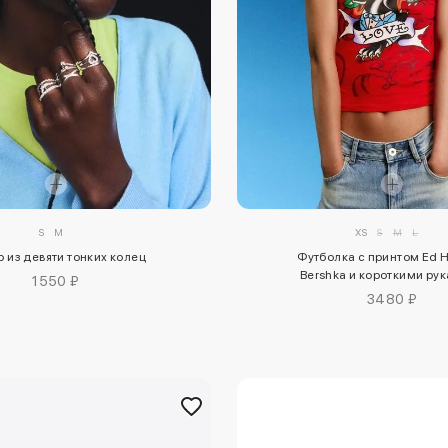
S
M
XS
S
M
L
 из девяти тонких колец
Футболка с принтом Ed H
Bershka и короткими ру
1550 ₽
3480 ₽