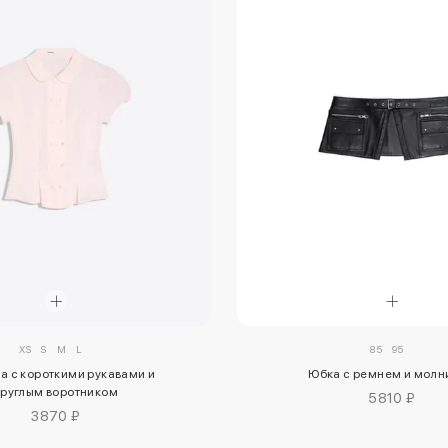
XS
S
M
L
85
95
а с короткими рукавами и
Юбка с ремнем и молн
круглым воротником
5810 ₽
3870 ₽