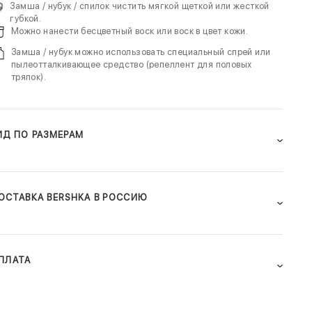
Замша / нубук / спилок чистить мягкой щеткой или жесткой
губкой.
Можно нанести бесцветный воск или воск в цвет кожи.
Замша / нубук можно использовать специальный спрей или
пылеотталкивающее средство (репеллент для половых
тряпок).
ИД ПО РАЗМЕРАМ
ОСТАВКА BERSHKA В РОССИЮ
ПЛАТА