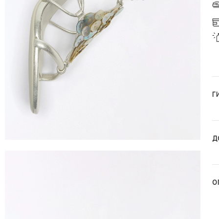
Г
Д
О