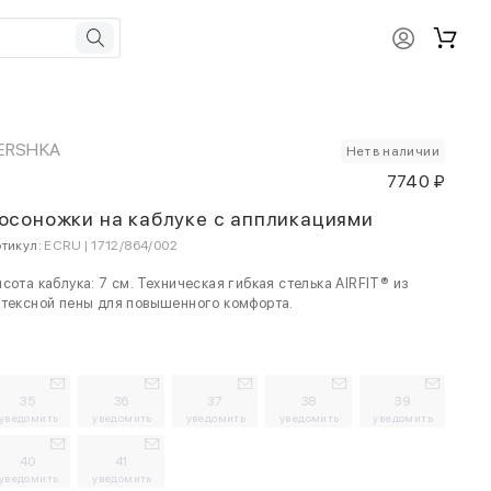
ERSHKA
Нет в наличии
7740 ₽
осоножки на каблуке с аппликациями
тикул:
ECRU | 1712/864/002
сота каблука: 7 см. Техническая гибкая стелька AIRFIT® из
тексной пены для повышенного комфорта.
35
36
37
38
39
уведомить
уведомить
уведомить
уведомить
уведомить
40
41
уведомить
уведомить