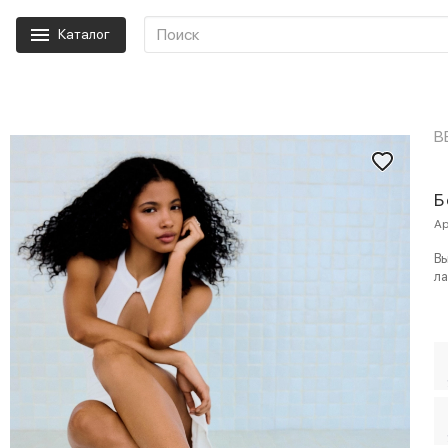
Каталог
B
Б
Ар
Вы
ла