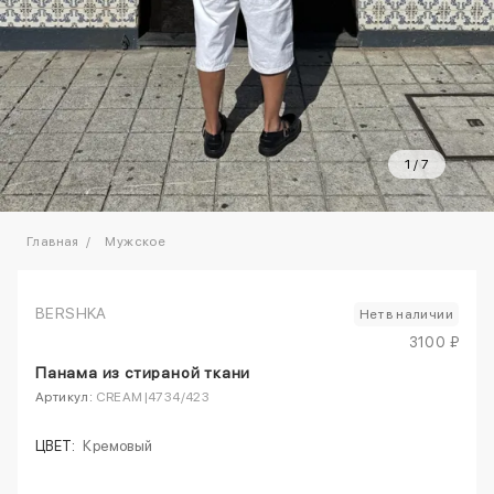
1
/
7
Главная
Мужское
BERSHKA
Нет в наличии
3100 ₽
Панама из стираной ткани
Артикул:
CREAM|4734/423
ЦВЕТ:
Кремовый