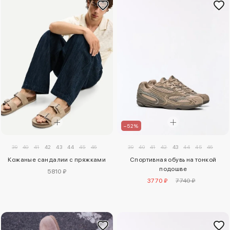
–52%
39
40
41
42
43
44
45
46
39
40
41
42
43
44
45
46
Кожаные сандалии с пряжками
Спортивная обувь на тонкой
подошве
5810 ₽
3770 ₽
7740 ₽