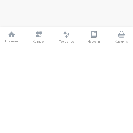
Главная
Полезное
Каталог
Новости
Корзина
ДЛЯ ПОКУПАТЕЛЕЙ
О компании
Частые вопросы
Соглашение
Способы оплаты
Агентский договор
Доставка
Отзывы
Обмен и возврат