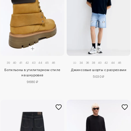
39
40
41
42
43
44
45
46
32
34
36
38
40
42
44
46
Ботильоны в утилитарном стиле
Джинсовые шорты с разрезами
на шнуровке
5030 ₽
9680 ₽