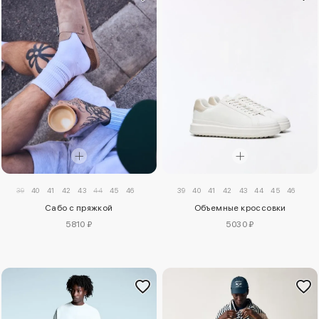
39
40
41
42
43
44
45
46
39
40
41
42
43
44
45
46
Сабо с пряжкой
Объемные кроссовки
5810 ₽
5030 ₽