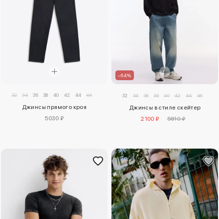
–64%
32
34
36
38
40
42
44
46
32
34
36
38
40
42
44
46
Джинсы прямого кроя
Джинсы в стиле скейтер
5030 ₽
2100 ₽
5810 ₽