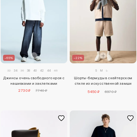
–22%
–65%
S
M
L
32
34
36
38
40
42
44
46
Шорты-бермуды в скейтерском
Джинсы очень свободного кроя с
стиле из искусственной замши
нашивками и заклепками
Dunlop
2730 ₽
7740 ₽
5450 ₽
6970 ₽