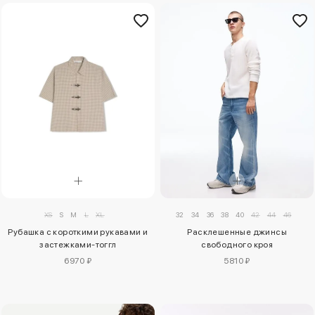
XS
S
M
L
XL
32
34
36
38
40
42
44
46
Рубашка с короткими рукавами и
Расклешенные джинсы
застежками-тоггл
свободного кроя
6970 ₽
5810 ₽