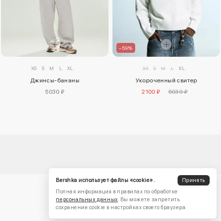
–59%
XS
S
M
L
XL
XS
S
M
L
XL
Джинсы-бананы
Укороченный свитер
5030 ₽
2100 ₽
5030 ₽
Bershka использует файлы «cookie».
Принять
Полная информация в правилах по обработке
персональных данных
. Вы можете запретить
сохранение cookie в настройках своего браузера