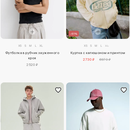
–61%
XS
S
M
L
XL
XS
S
M
L
XL
Футболка в рубчик зауженного
Куртка с капюшоном и принтом
кроя
2730 ₽
6970 ₽
2520 ₽