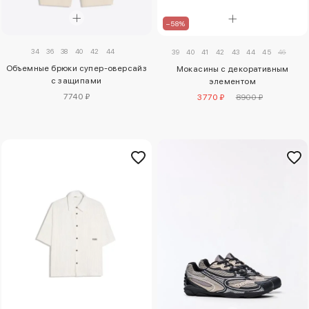
–58%
34
36
38
40
42
44
39
40
41
42
43
44
45
46
Объемные брюки супер-оверсайз
Мокасины с декоративным
с защипами
элементом
7740 ₽
3770 ₽
8900 ₽