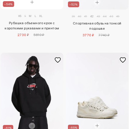
–54%
–52%
XS
S
M
L
XL
39
40
41
42
43
44
45
46
Рубашка объемного кроя с
Спортивная обувь на тонкой
короткими рукавами и принтом
подошве
2730 ₽
5810 ₽
3770 ₽
7740 ₽
–65%
–61%