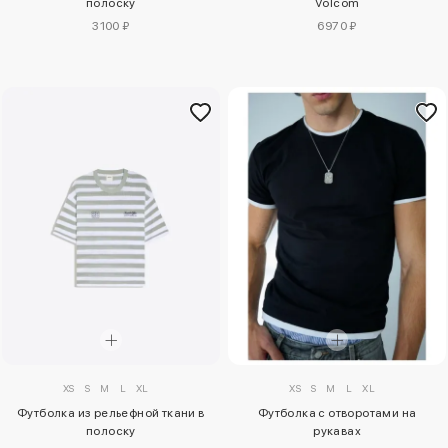
полоску
Volcom
3100 ₽
6970 ₽
XS
S
M
L
XL
XS
S
M
L
XL
Футболка из рельефной ткани в
Футболка с отворотами на
полоску
рукавах