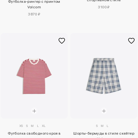
Футболка-рингер с принтом
Volcom
3100 ₽
3870 ₽
XS
S
M
L
XL
S
M
L
Футболка свободного кроя в
Шорты-бермуды в стиле скейтер