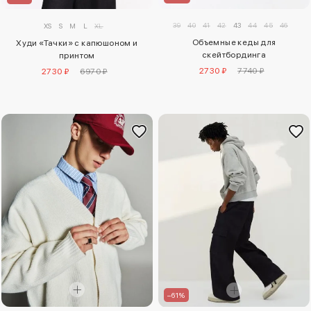
39
40
41
42
43
44
45
46
XS
S
M
L
XL
Объемные кеды для
Худи «Тачки» с капюшоном и
скейтбординга
принтом
2730 ₽
7740 ₽
2730 ₽
6970 ₽
–61%