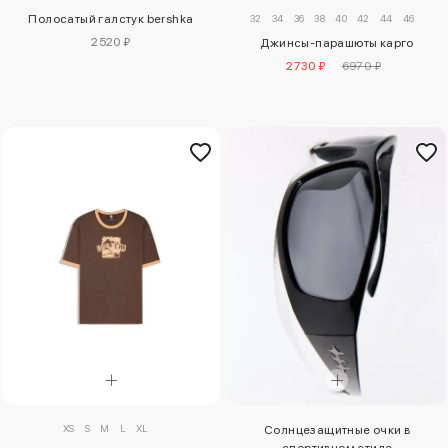
32
34
36
38
40
42
44
46
Полосатый галстук bershka
2520 ₽
Джинсы-парашюты карго
2730 ₽
6970 ₽
XS
S
M
L
XL
Солнцезащитные очки в
спортивном стиле