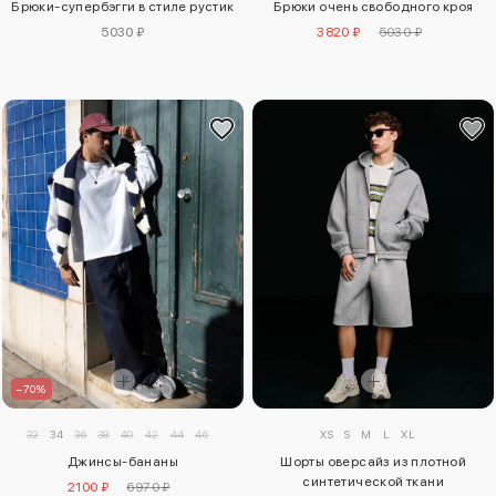
Брюки-супербэгги в стиле рустик
Брюки очень свободного кроя
5030 ₽
3820 ₽
5030 ₽
–70%
XS
S
M
L
XL
32
34
36
38
40
42
44
46
Шорты оверсайз из плотной
Джинсы-бананы
синтетической ткани
2100 ₽
6970 ₽