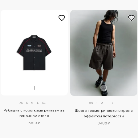
XS
S
M
L
XL
XS
S
M
L
XL
Рубашка с короткими рукавами в
Шорты геометрического кроя с
гоночном стиле
эффектом потертости
5810 ₽
3480 ₽