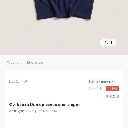
1
/
11
Главная
Мужское
BERSHKA
Нет в наличии
3870 ₽
–46%
2100 ₽
Футболка Dunlop свободного кроя
Артикул:
NAVY | 2171/734/401