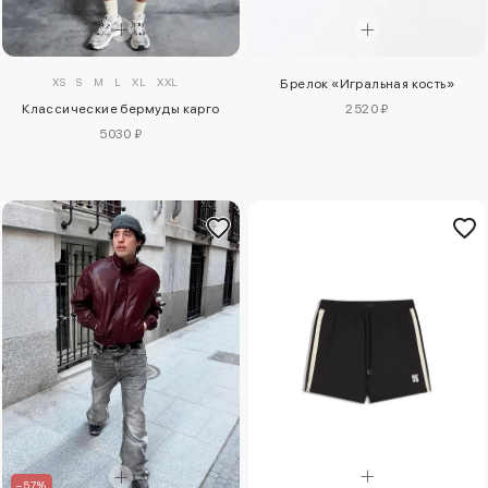
XS
S
M
L
XL
XXL
Брелок «Игральная кость»
Классические бермуды карго
2520 ₽
5030 ₽
–57%