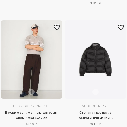
4450 ₽
XS
S
M
L
XL
34
36
38
40
42
44
Стеганая куртка из
Брюки с заниженным шаговым
технологичной ткани
швом и складками
9680 ₽
5810 ₽