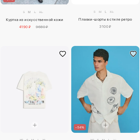
S
M
L
XL
S
M
L
XL
Плавки-шорты в стиле ретро
Куртка из искусственной кожи
3100 ₽
4190 ₽
9680 ₽
–54%
XS
S
M
L
XL