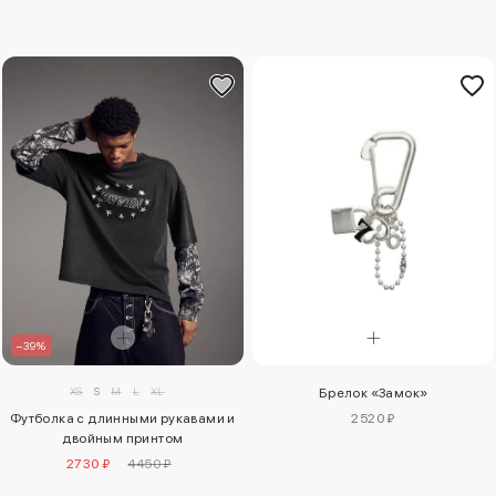
–39%
XS
S
M
L
XL
Брелок «Замок»
2520 ₽
Футболка с длинными рукавами и
двойным принтом
2730 ₽
4450 ₽