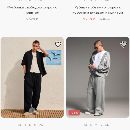
XS
S
M
L
XL
Футболка свободного кроя с
Рубашка объемного кроя с
принтом
коротким рукавом и принтом
2520 ₽
2730 ₽
5810 ₽
–25%
XS
S
L
M
XL
XS
S
M
L
XL