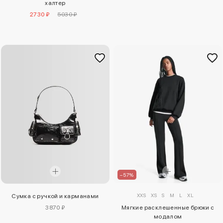
халтер
2730 ₽
5030 ₽
–57%
XXS
XS
S
M
L
XL
Сумка с ручкой и карманами
3870 ₽
Мягкие расклешенные брюки с
модалом