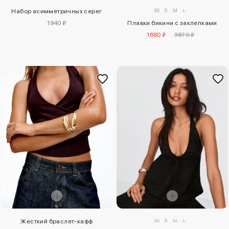
XS
S
M
L
Набор асимметричных серег
1940 ₽
Плавки бикини с заклепками
1680 ₽
3870 ₽
XS
S
M
L
Жесткий браслет-кафф