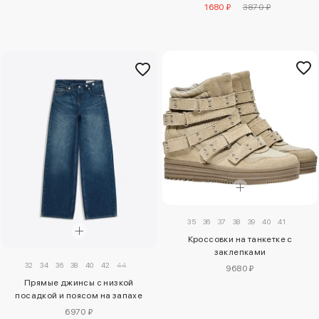
1680 ₽
3870 ₽
35
36
37
38
39
40
41
Кроссовки на танкетке с
заклепками
32
34
36
38
40
42
44
9680 ₽
Прямые джинсы с низкой
посадкой и поясом на запахе
6970 ₽