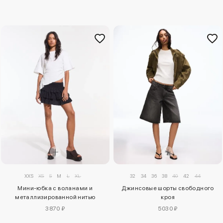
XXS
XS
S
M
L
XL
32
34
36
38
40
42
44
Мини-юбка с воланами и
Джинсовые шорты свободного
металлизированной нитью
кроя
3870 ₽
5030 ₽