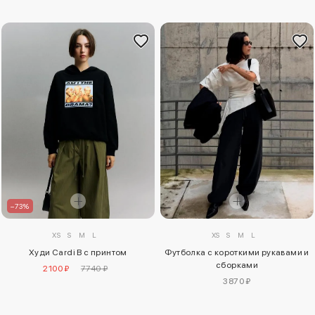
–73%
XS
S
M
L
XS
S
M
L
Худи Cardi B с принтом
Футболка с короткими рукавами и
сборками
2100 ₽
7740 ₽
3870 ₽