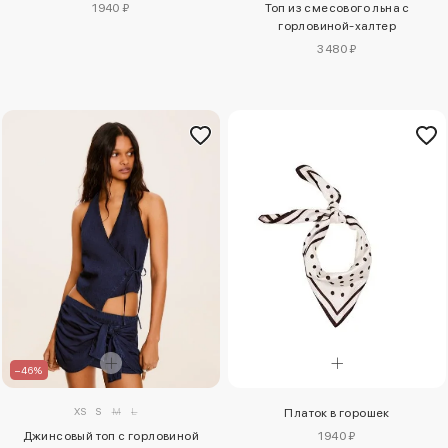
1940 ₽
Топ из смесового льна с
горловиной-халтер
3480 ₽
–46%
XS
S
M
L
Платок в горошек
Джинсовый топ с горловиной
1940 ₽