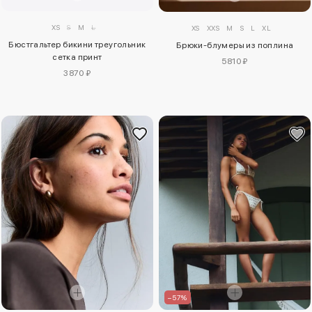
XS
S
M
L
XS
XXS
M
S
L
XL
Бюстгальтер бикини треугольник
Брюки-блумеры из поплина
сетка принт
5810 ₽
3870 ₽
–57%