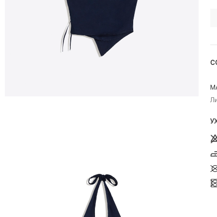
С
М
Л
У