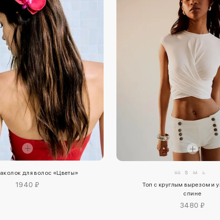
аколок для волос «Цветы»
XS
S
M
L
1940 ₽
Топ с круглым вырезом и 
спине
3480 ₽