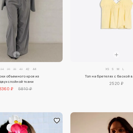
XS
S
M
L
34
36
38
40
42
44
Топ на бретелях с баской 
ки объемного кроя из
двухслойной ткани
2520 ₽
3360 ₽
5810 ₽