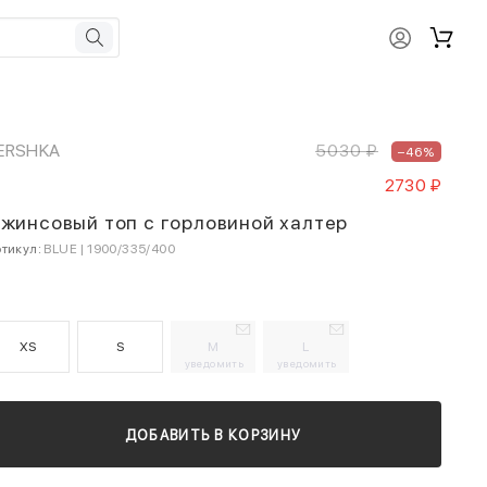
ERSHKA
5030 ₽
–46%
2730 ₽
жинсовый топ с горловиной халтер
тикул:
BLUE | 1900/335/400
XS
S
M
L
уведомить
уведомить
ДОБАВИТЬ В КОРЗИНУ