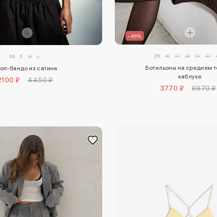
–46%
35
36
37
38
39
40
XS
S
M
L
Ботильоны на среднем 
оп-бандо из сатина
каблуке
2100 ₽
4450 ₽
3770 ₽
6970 ₽