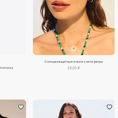
Солнцезащитные очки в стиле ретро
в полоску
2520 ₽