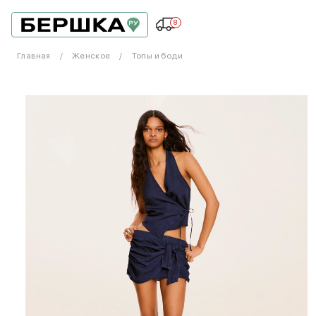
8
Главная
Женское
Топы и боди