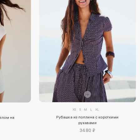
XS
S
M
L
XL
Рубашка из поплина с короткими
узлом на
рукавами
3480 ₽