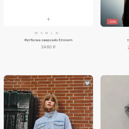
–53%
XS
S
M
L
XL
Футболка оверсайз Eminem
Т
3480 ₽