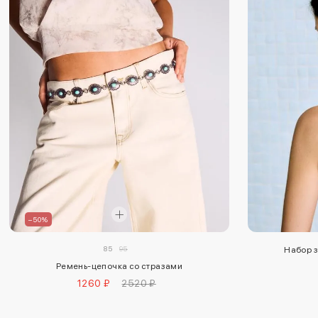
–50%
85
95
Набор з
Ремень-цепочка со стразами
1260 ₽
2520 ₽