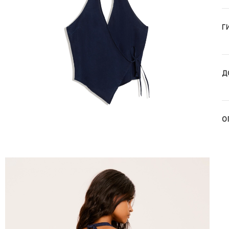
Г
Д
О