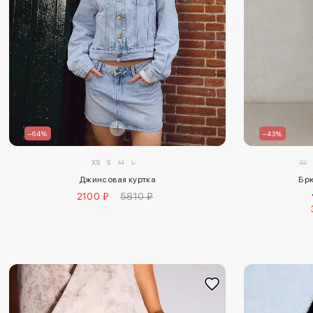
–64%
–43%
XS
S
M
L
32
Джинсовая куртка
Брю
2100 ₽
5810 ₽