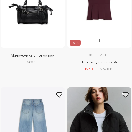
–50%
XS
S
M
L
Мини-сумка с пряжками
5030 ₽
Топ-бандо с баской
1260 ₽
2520 ₽