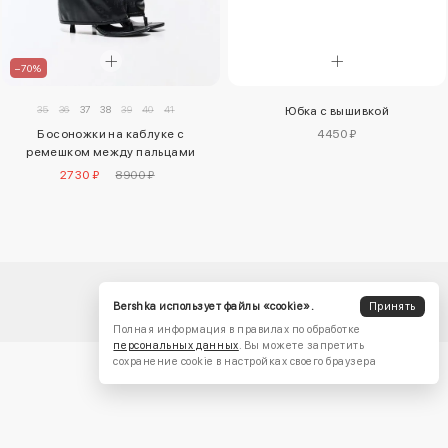
–70%
35
36
37
38
39
40
41
Юбка с вышивкой
4450 ₽
Босоножки на каблуке с
ремешком между пальцами
2730 ₽
8900 ₽
Bershka использует файлы «cookie».
Принять
Полная информация в правилах по обработке
персональных данных
. Вы можете запретить
сохранение cookie в настройках своего браузера