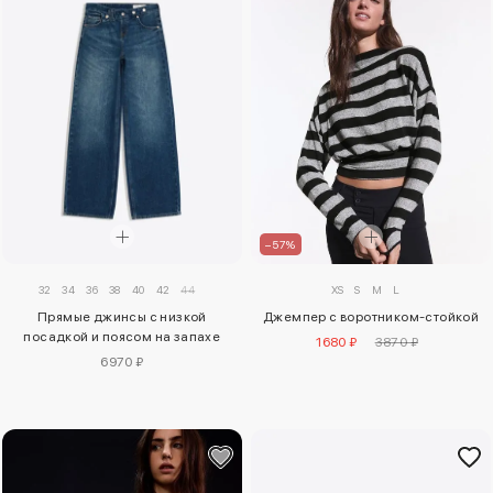
–57%
32
34
36
38
40
42
44
XS
S
M
L
Прямые джинсы с низкой
Джемпер с воротником-стойкой
посадкой и поясом на запахе
1680 ₽
3870 ₽
6970 ₽