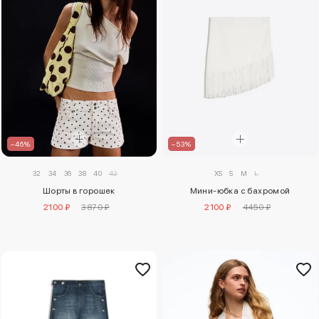
–53%
–46%
XS
S
M
L
32
34
36
38
40
42
Мини-юбка с бахромой
Шорты в горошек
2100 ₽
4450 ₽
2100 ₽
3870 ₽