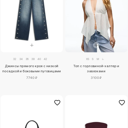
32
34
36
38
40
42
XS
S
M
L
Джинсы прямого кроя с низкой
Топ с горловиной-халтер и
посадкой и боковыми пуговицами
завязками
7740 ₽
3100 ₽