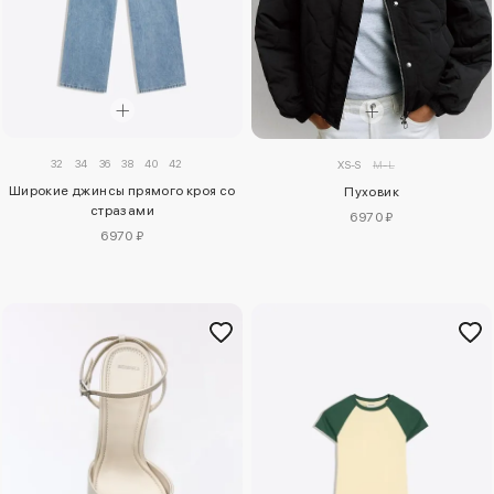
32
34
36
38
40
42
XS-S
M-L
Широкие джинсы прямого кроя со
Пуховик
стразами
6970 ₽
6970 ₽