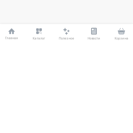
Главная
Полезное
Каталог
Новости
Корзина
ДЛЯ ПОКУПАТЕЛЕЙ
О компании
Частые вопросы
Соглашение
Способы оплаты
Агентский договор
Доставка
Отзывы
Обмен и возврат