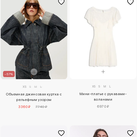
–57%
XS
S
M
L
XS
S
M
L
Мини-платье с рукавами-
Объемная джинсовая куртка с
воланами
рельефным узором
6970 ₽
3360 ₽
7740 ₽