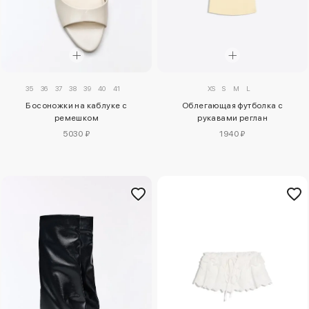
35
36
37
38
39
40
41
XS
S
M
L
Босоножки на каблуке с
Облегающая футболка с
ремешком
рукавами реглан
5030 ₽
1940 ₽