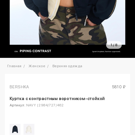
1
/
8
Главная
Женское
Верхняя одежда
BERSHKA
5810 ₽
Куртка с контрастным воротником-стойкой
Артикул:
NAVY | 2984/727/462