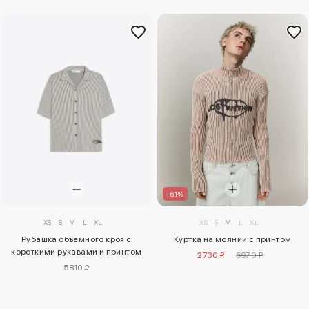
–61%
XS
S
M
L
XL
XS
S
M
L
XL
Рубашка объемного кроя с
Куртка на молнии с принтом
короткими рукавами и принтом
2730 ₽
6970 ₽
5810 ₽