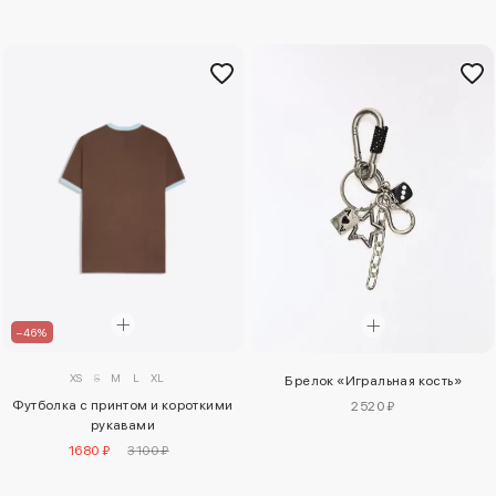
–46%
XS
S
M
L
XL
Брелок «Игральная кость»
Футболка с принтом и короткими
2520 ₽
рукавами
1680 ₽
3100 ₽