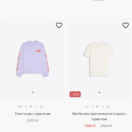
–34%
XS
S
M
L
XL
XS
S
M
L
XL
Лонгслив с принтом
Футболка приталенного кроя с
принтом
3870 ₽
1680 ₽
2520 ₽