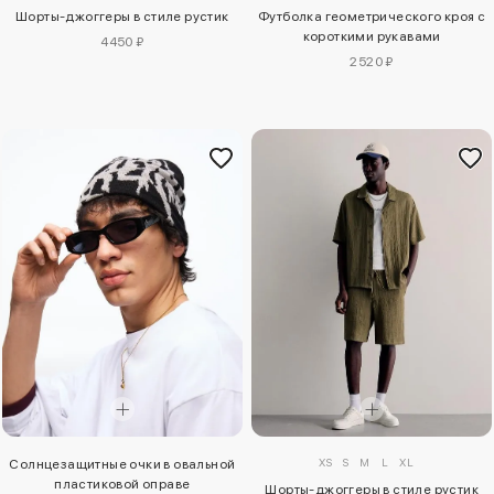
Шорты-джоггеры в стиле рустик
Футболка геометрического кроя с
короткими рукавами
4450 ₽
2520 ₽
XS
S
M
L
XL
Солнцезащитные очки в овальной
пластиковой оправе
Шорты-джоггеры в стиле рустик