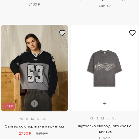
3100 ₽
4450 ₽
–54%
XS
S
M
L
XL
XS
S
M
L
XL
Футболка свободного кроя с
Свитер со спортивным принтом
принтом
2730 ₽
5810 ₽
3100 ₽