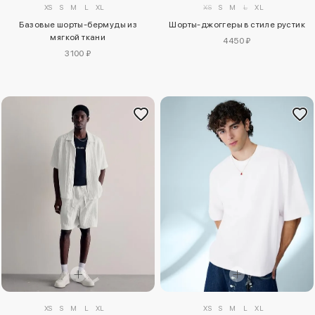
XS
S
M
L
XL
XS
S
M
L
XL
Базовые шорты-бермуды из
Шорты-джоггеры в стиле рустик
мягкой ткани
4450 ₽
3100 ₽
XS
S
M
L
XL
XS
S
M
L
XL