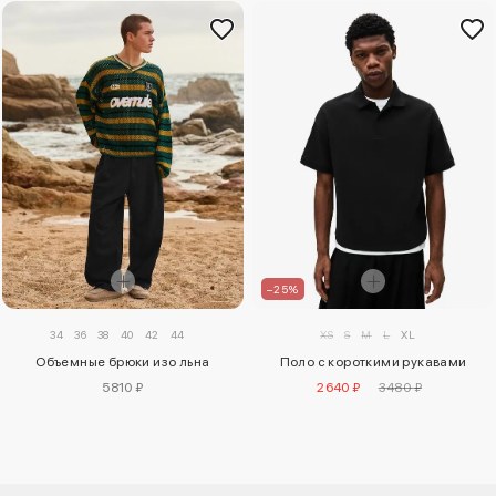
–25%
34
36
38
40
42
44
XS
S
M
L
XL
Объемные брюки изо льна
Поло с короткими рукавами
5810 ₽
2640 ₽
3480 ₽