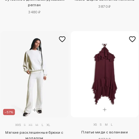
реглан
3870 ₽
3480 ₽
–57%
XS
S
M
L
XXS
S
XS
M
L
XL
Платье миди с воланами
Мягкие расклешенные брюки с
модалом