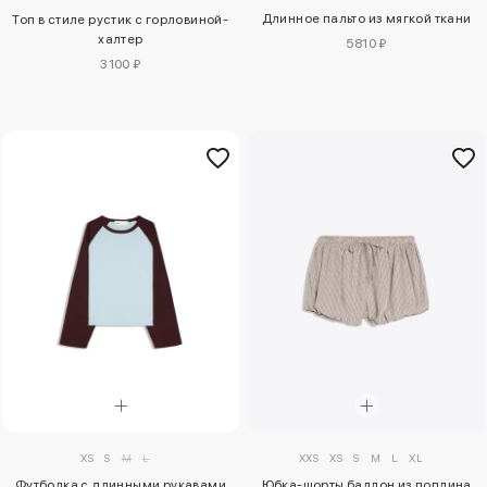
Длинное пальто из мягкой ткани
Топ в стиле рустик с горловиной-
халтер
5810 ₽
3100 ₽
XS
S
M
L
XXS
XS
S
M
L
XL
Футболка с длинными рукавами
Юбка-шорты баллон из поплина