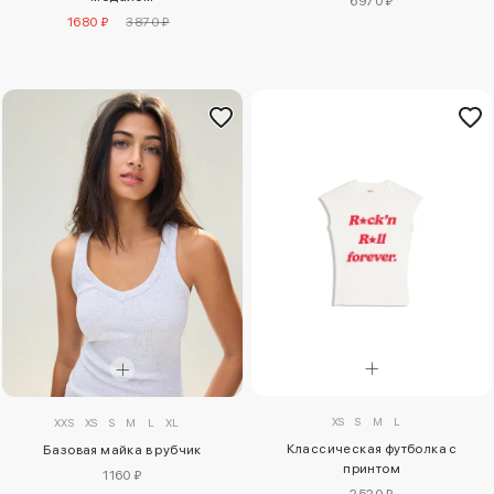
6970 ₽
1680 ₽
3870 ₽
XS
S
M
L
XXS
XS
S
M
L
XL
Классическая футболка с
Базовая майка в рубчик
принтом
1160 ₽
2520 ₽