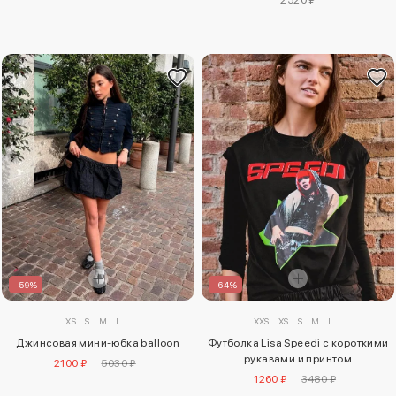
–59%
–64%
XS
S
M
L
XXS
XS
S
M
L
Джинсовая мини-юбка balloon
Футболка Lisa Speedi с короткими
рукавами и принтом
2100 ₽
5030 ₽
1260 ₽
3480 ₽