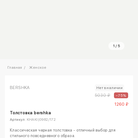
1
/
5
Главная
Женское
BERSHKA
Нет в наличии
5030 ₽
–75%
1260 ₽
Толстовка bershka
Артикул:
KHAKI|0982/172
Классическая черная толстовка - отличный выбор для
стильного повседневного образа.