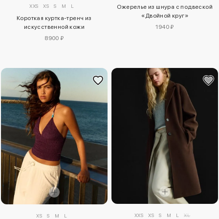
XXS
XS
S
M
L
Ожерелье из шнура с подвеской
«Двойной круг»
Короткая куртка-тренч из
искусственной кожи
1940 ₽
8900 ₽
XXS
XS
S
M
L
XL
XS
S
M
L