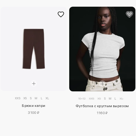
XXS
XS
S
M
L
XL
10-12
XXS
XS
S
M
L
XL
Брюки капри
Футболка с круглым вырезом
3100 ₽
1160 ₽