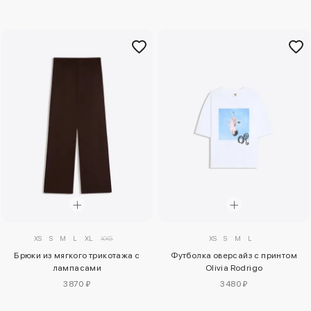
XS
S
M
L
XL
XXS
XS
S
M
L
Брюки из мягкого трикотажа с
Футболка оверсайз с принтом
лампасами
Olivia Rodrigo
3870 ₽
3480 ₽