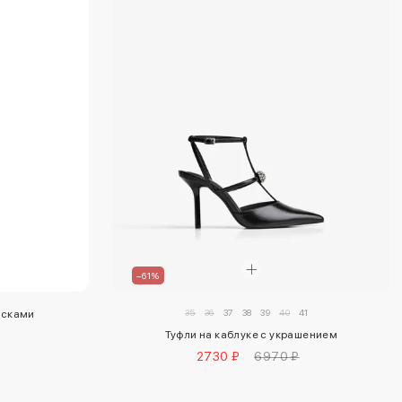
–61%
35
36
37
38
39
40
41
есками
Туфли на каблуке с украшением
2730 ₽
6970 ₽