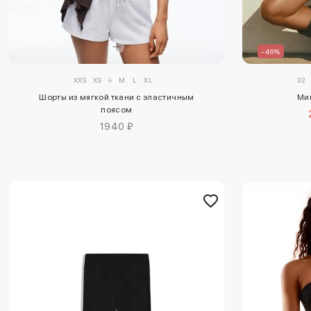
–46%
XXS
XS
S
M
L
XL
32
Шорты из мягкой ткани с эластичным
Ми
поясом
1940 ₽