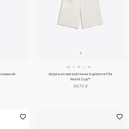
XS
S
M
L
XL
орловиной
Шорты из мягкой ткани Inglaterra Fifa
World Cup™
6970 ₽