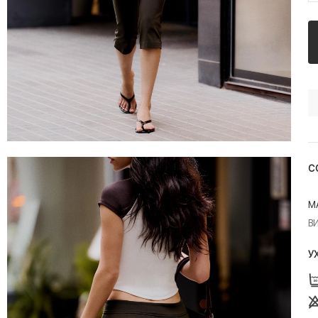
С
М
В
У