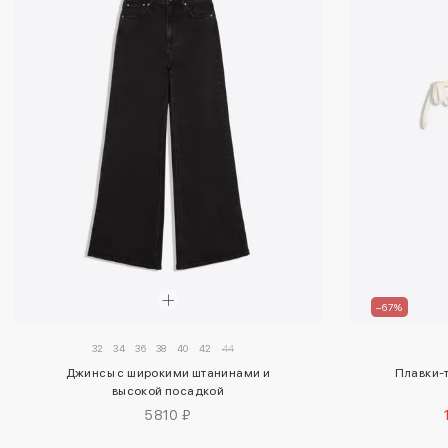
–67%
32
34
36
38
40
42
44
Джинсы с широкими штанинами и
Плавки-т
высокой посадкой
5810 ₽