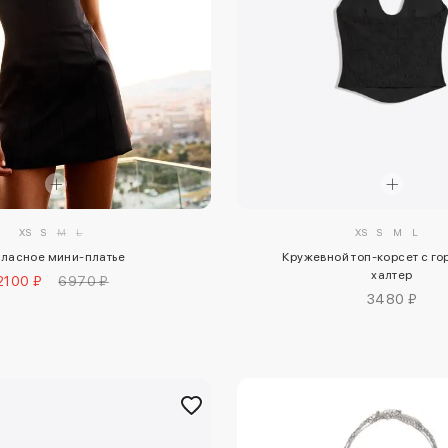
XS
S
M
L
XS
S
M
L
Кружевной топ-корсет с г
тласное мини-платье
халтер
2100 ₽
6970 ₽
3480 ₽