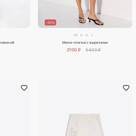
–62%
XS
S
M
L
рловиной
Мини-платье с вырезами
2100 ₽
5420 ₽