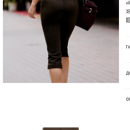
Г
Д
О