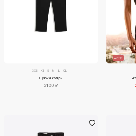
–70%
XXS
XS
S
M
L
XL
Брюки капри
А
3100 ₽