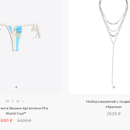
XS
S
M
L
Набор ожерелий с подв
«Крылья»
анга бикини Аргентина Fifa
World Cup™
2520 ₽
1680 ₽
5030 ₽