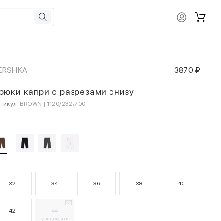
ERSHKA
3870 ₽
рюки капри с разрезами снизу
тикул:
BROWN | 1120/232/700
32
34
36
38
40
42
44
уведомить