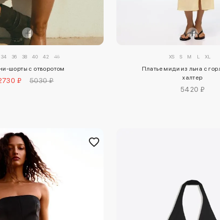
34
36
38
40
42
46
XS
S
M
L
XL
ни-шорты с отворотом
Платье миди из льна с го
халтер
2730 ₽
5030 ₽
5420 ₽