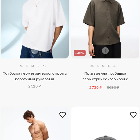
–46%
XS
S
M
L
XL
XS
S
M
L
XL
Футболка геометрического кроя с
Приталенная рубашка
короткими рукавами
геометрического кроя с
короткими рукавами
2520 ₽
2730 ₽
5030 ₽