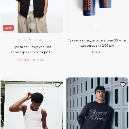
–46%
XS
S
M
L
XL
Туалетная вода blue stone 50 мл и
дезодорант 200 мл
Приталенная рубашка
геометрического кроя с
1940 ₽
короткими рукавами
2730 ₽
5030 ₽