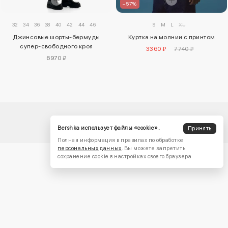
–57%
S
M
L
XL
32
34
36
38
40
42
44
46
Куртка на молнии с принтом
Джинсовые шорты-бермуды
супер-свободного кроя
3360 ₽
7740 ₽
6970 ₽
Bershka использует файлы «cookie».
Принять
Полная информация в правилах по обработке
персональных данных
. Вы можете запретить
сохранение cookie в настройках своего браузера