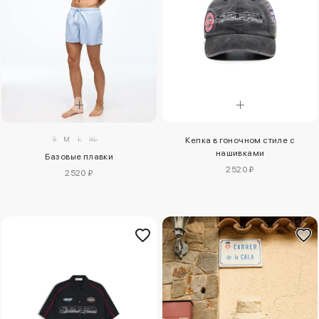
S
M
L
XL
Кепка в гоночном стиле с
нашивками
Базовые плавки
2520 ₽
2520 ₽