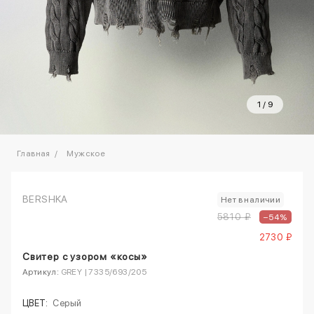
1
/
9
Главная
Мужское
BERSHKA
Нет в наличии
5810 ₽
–54%
2730 ₽
Свитер с узором «косы»
Артикул:
GREY | 7335/693/205
ЦВЕТ:
Серый