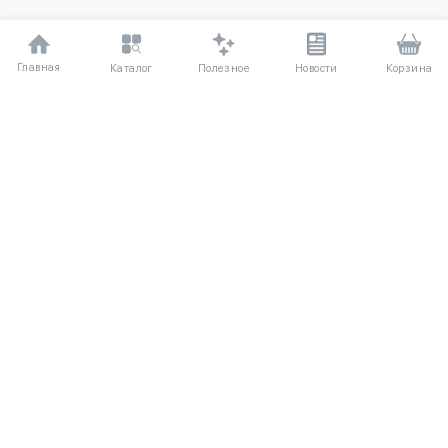
Главная
Полезное
Каталог
Новости
Корзина
ДЛЯ ПОКУПАТЕЛЕЙ
О компании
Частые вопросы
Соглашение
Способы оплаты
Агентский договор
Доставка
Отзывы
Обмен и возврат
КАТАЛОГ
КОНТАКТЫ