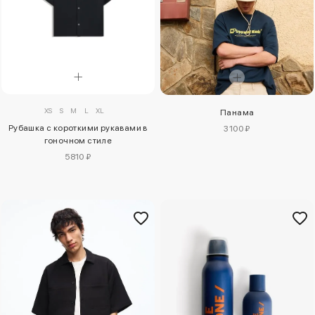
XS
S
M
L
XL
Панама
Рубашка с короткими рукавами в
3100 ₽
гоночном стиле
5810 ₽