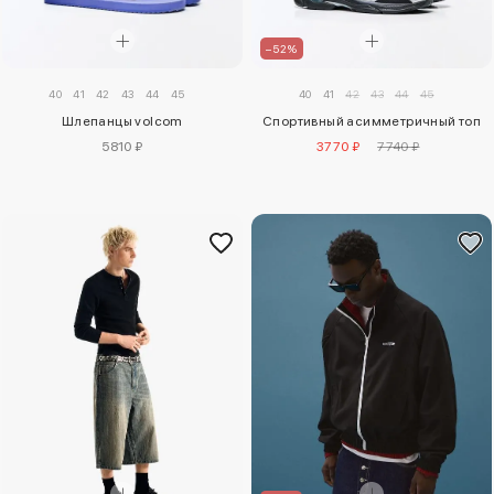
–52%
40
41
42
43
44
45
40
41
42
43
44
45
Шлепанцы volcom
Спортивный асимметричный топ
5810 ₽
3770 ₽
7740 ₽