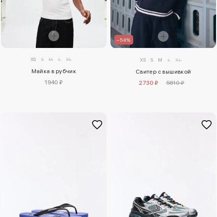
–54%
XS
S
M
L
XL
XS
S
M
L
XL
Майка в рубчик
Свитер с вышивкой
1940 ₽
2730 ₽
5810 ₽