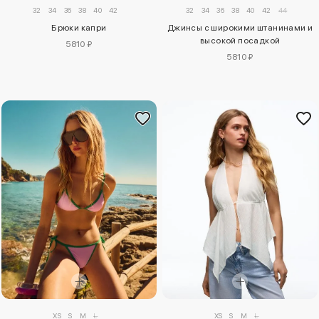
32
34
36
38
40
42
32
34
36
38
40
42
44
Брюки капри
Джинсы с широкими штанинами и
высокой посадкой
5810 ₽
5810 ₽
XS
S
M
L
XS
S
M
L