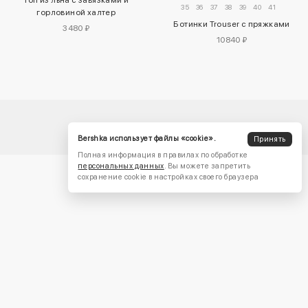
Топ из льна с завязками и
35
36
37
38
39
40
41
горловиной халтер
Ботинки Trouser с пряжками
3480 ₽
10840 ₽
Bershka использует файлы «cookie».
Принять
Полная информация в правилах по обработке
персональных данных
. Вы можете запретить
сохранение cookie в настройках своего браузера