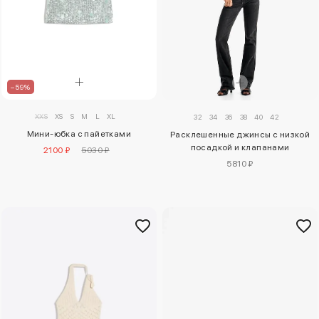
–59%
XXS
XS
S
M
L
XL
32
34
36
38
40
42
Мини-юбка с пайетками
Расклешенные джинсы с низкой
посадкой и клапанами
2100 ₽
5030 ₽
5810 ₽