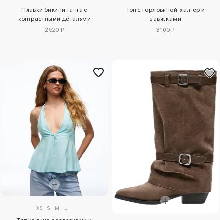
Плавки бикини танга с
Топ с горловиной-халтер и
контрастными деталями
завязками
2520 ₽
3100 ₽
XS
S
M
L