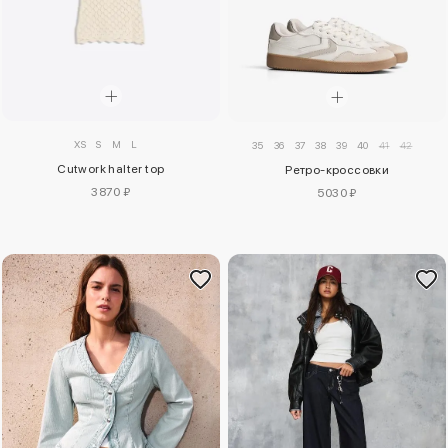
XS
S
M
L
35
36
37
38
39
40
41
42
Cutwork halter top
Ретро-кроссовки
3870 ₽
5030 ₽