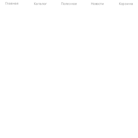
Главная
Полезное
Каталог
Новости
Корзина
ДЛЯ ПОКУПАТЕЛЕЙ
О компании
Частые вопросы
Соглашение
Способы оплаты
Агентский договор
Доставка
Отзывы
Обмен и возврат
КАТАЛОГ
КОНТАКТЫ
Женское
+7 (916) 504-55-88
Мужское
Написать нам