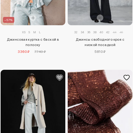
–57%
XS
S
M
L
32
34
36
38
40
42
44
46
Джинсовая куртка с баской в
Джинсы свободного кроя с
полоску
низкой посадкой
3360 ₽
7740 ₽
5810 ₽