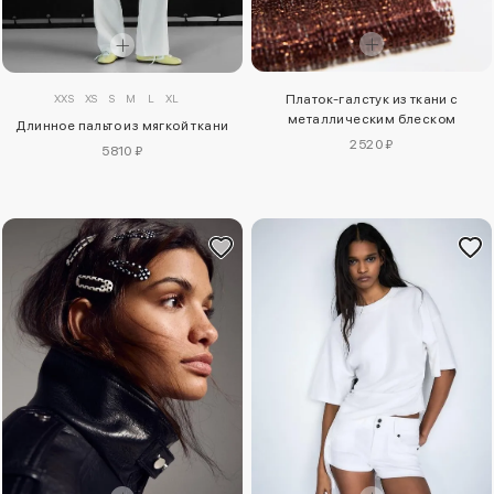
XXS
XS
S
M
L
XL
Платок-галстук из ткани с
металлическим блеском
Длинное пальто из мягкой ткани
2520 ₽
5810 ₽