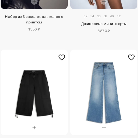
32
34
36
38
40
42
Набор из 3 заколок для волос с
принтом
Джинсовые мини-шорты
1550 ₽
3870 ₽