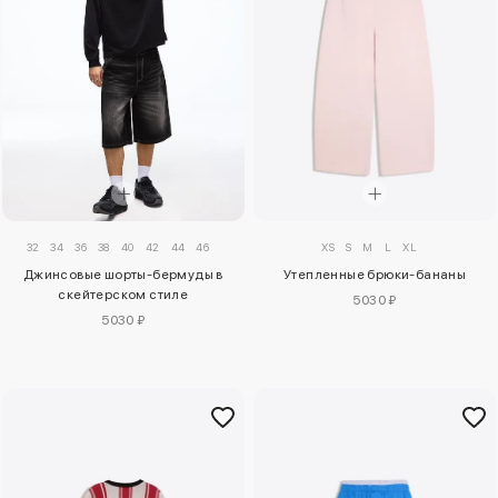
XS
S
M
L
XL
32
34
36
38
40
42
44
46
Утепленные брюки-бананы
Джинсовые шорты-бермуды в
скейтерском стиле
5030 ₽
5030 ₽