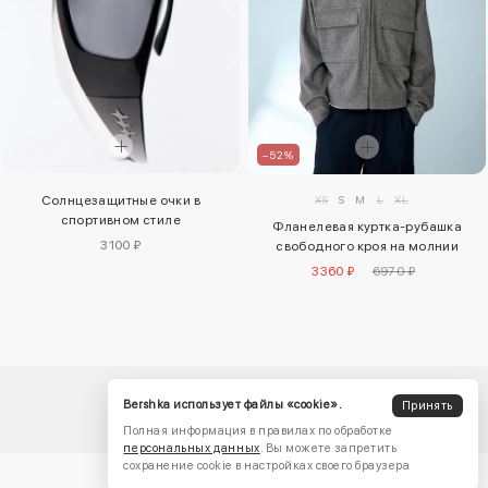
–52%
XS
S
M
L
XL
Солнцезащитные очки в
спортивном стиле
Фланелевая куртка-рубашка
3100 ₽
свободного кроя на молнии
3360 ₽
6970 ₽
Bershka использует файлы «cookie».
Принять
Полная информация в правилах по обработке
персональных данных
. Вы можете запретить
сохранение cookie в настройках своего браузера