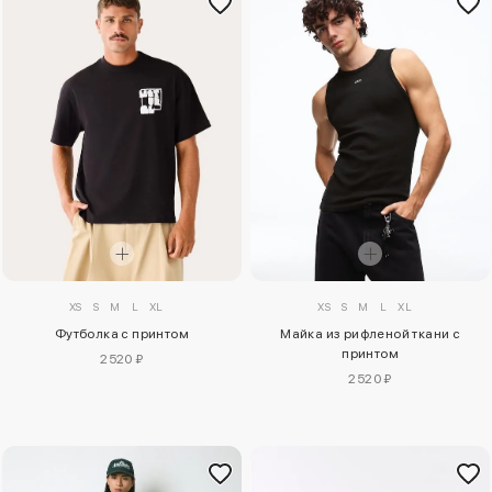
XS
S
M
L
XL
XS
S
M
L
XL
Майка из рифленой ткани с
Футболка с принтом
принтом
2520 ₽
2520 ₽