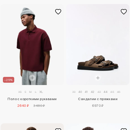
–25%
XS
S
M
L
XL
39
40
41
42
43
44
45
46
Поло с короткими рукавами
Сандалии с пряжками
2640 ₽
3480 ₽
6970 ₽