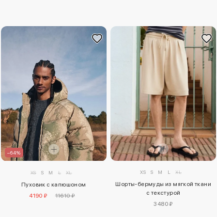
–64%
XS
S
M
L
XL
XS
S
M
L
XL
Шорты-бермуды из мягкой ткани
Пуховик с капюшоном
с текстурой
4190 ₽
11610 ₽
3480 ₽