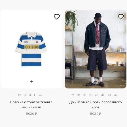
XS
S
M
L
XL
32
34
36
38
40
42
44
46
Поло из сетчатой ткани с
Джинсовые шорты свободного
нашивками
кроя
5030 ₽
5030 ₽