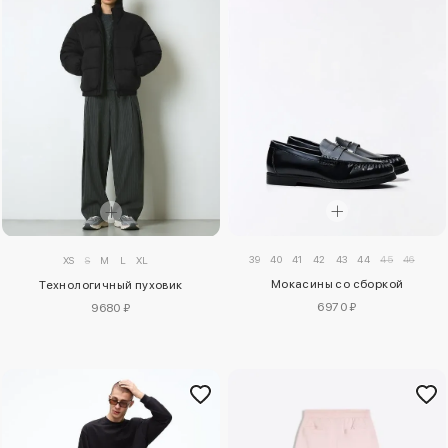
39
40
41
42
43
44
45
46
XS
S
M
L
XL
Мокасины со сборкой
Технологичный пуховик
6970 ₽
9680 ₽