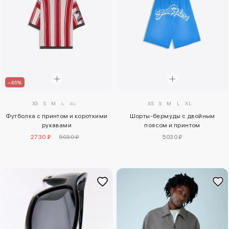
–46%
XS
S
M
L
XL
XS
S
M
L
XL
Футболка с принтом и короткими
Шорты-бермуды с двойным
рукавами
поясом и принтом
2730 ₽
5030 ₽
5030 ₽