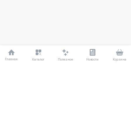
Главная
Полезное
Каталог
Новости
Корзина
ДЛЯ ПОКУПАТЕЛЕЙ
О компании
Частые вопросы
Соглашение
Способы оплаты
Агентский договор
Доставка