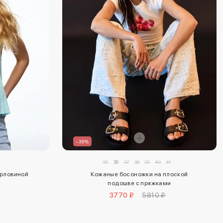
–36%
35
36
37
38
39
40
41
горловиной
Кожаные босоножки на плоской
подошве с пряжками
3770 ₽
5810 ₽