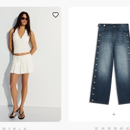
32
34
36
38
40
42
XS
S
M
L
XL