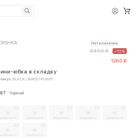
ERSHKA
Нет в наличии
4450 ₽
–72%
1260 ₽
ини-юбка в складку
тикул:
BLACK | 6085/741/800
ВЕТ:
Черный
32
34
36
38
40
уведомить
уведомить
уведомить
уведомить
уведомить
42
44
уведомить
уведомить