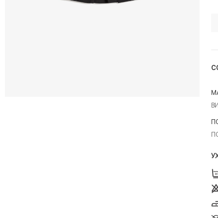
С
М
В
П
П
У