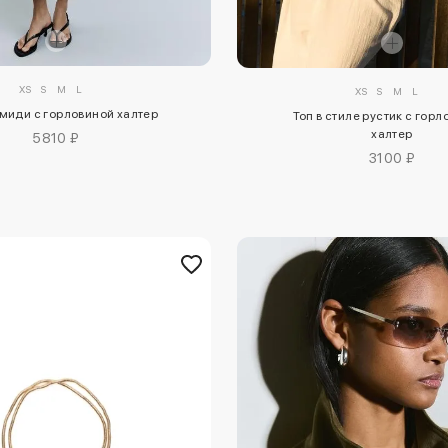
XS
S
M
L
XS
S
M
L
миди с горловиной халтер
Топ в стиле рустик с горл
халтер
5810 ₽
3100 ₽