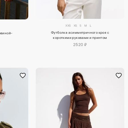
XXS
XS
S
M
L
Футболка асимметричного кроя с
овиной-
короткими рукавами и принтом
2520 ₽