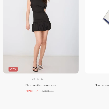
–75%
XS
S
M
L
Притален
Платье-баллон мини
1260 ₽
5030 ₽