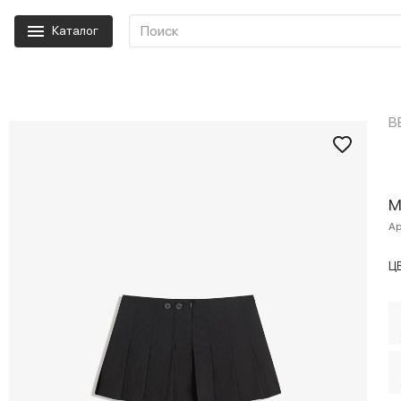
Каталог
B
М
Ар
Ц