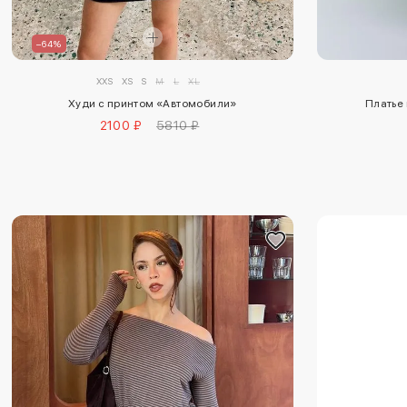
–64%
XXS
XS
S
M
L
XL
Худи с принтом «Автомобили»
Платье 
2100 ₽
5810 ₽