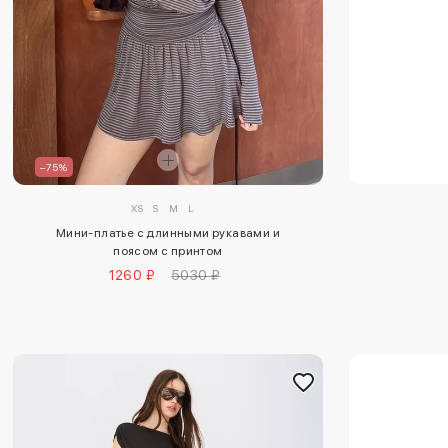
–75%
XS
S
M
L
Мини-платье с длинными рукавами и
поясом с принтом
1260 ₽
5030 ₽