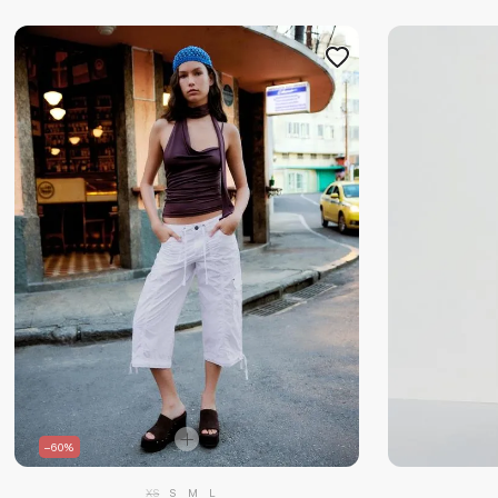
–60%
XS
S
M
L