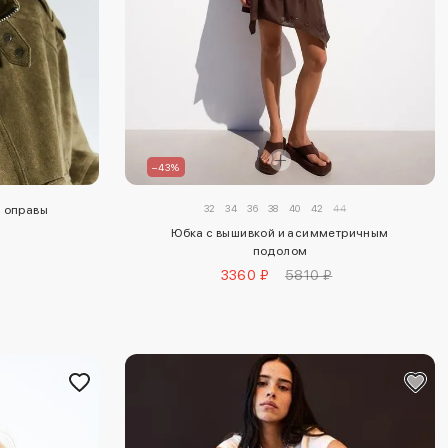
–43%
32
34
36
38
40
42
44
 оправы
Юбка с вышивкой и асимметричным
подолом
3360 ₽
5810 ₽