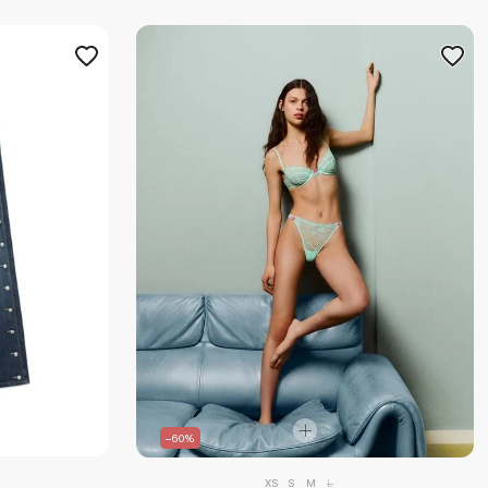
–60%
XS
S
M
L