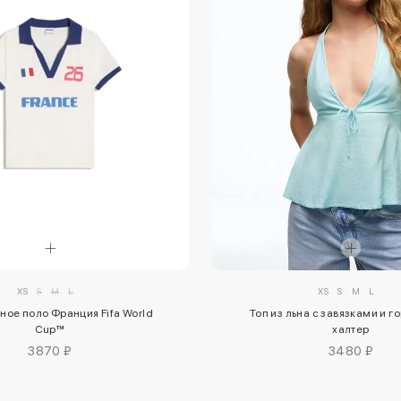
XS
S
M
L
XS
S
M
L
ное поло Франция Fifa World
Топ из льна с завязками и 
Cup™
халтер
3870 ₽
3480 ₽