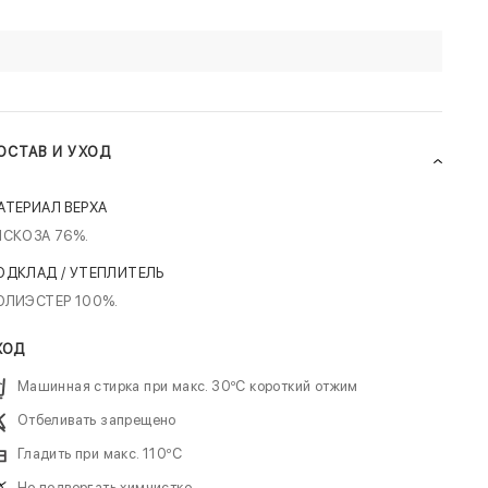
ОСТАВ И УХОД
АТЕРИАЛ ВЕРХА
ИСКОЗА 76%.
ОДКЛАД / УТЕПЛИТЕЛЬ
ОЛИЭСТЕР 100%.
ХОД
Машинная стирка при макс. 30ºC короткий отжим
Отбеливать запрещено
Гладить при макс. 110ºC
Не подвергать химчистке