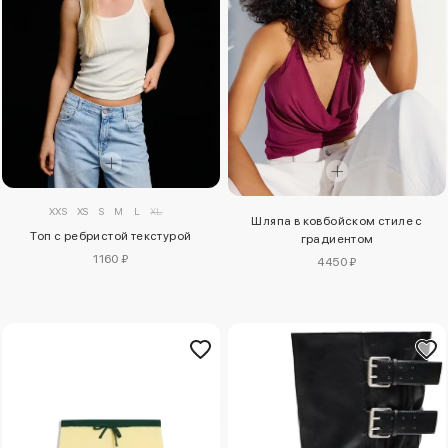
XXS
XS
S
M
L
XL
Шляпа в ковбойском стиле с
Топ с ребристой текстурой
градиентом
1160 ₽
4450 ₽