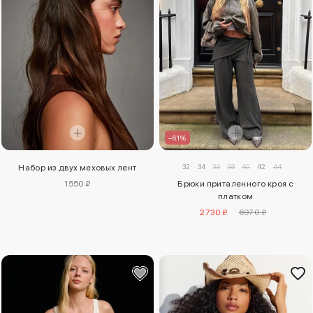
–61%
32
34
36
38
40
42
44
Набор из двух меховых лент
1550 ₽
Брюки приталенного кроя с
платком
2730 ₽
6970 ₽