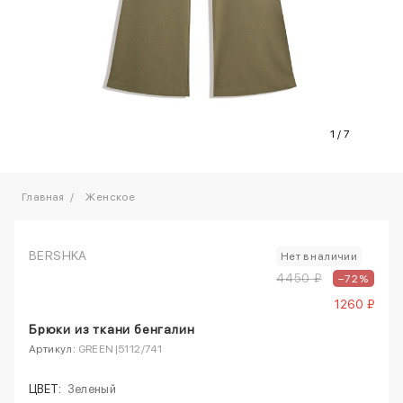
1
/
7
Главная
Женское
BERSHKA
Нет в наличии
4450 ₽
–72%
1260 ₽
Брюки из ткани бенгалин
Артикул:
GREEN|5112/741
ЦВЕТ:
Зеленый