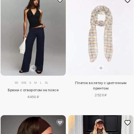
XS
XXS
S
M
L
XL
Платок в клетку с цветочным
принтом
Брюки с отворотом на поясе
2520 ₽
4450 ₽