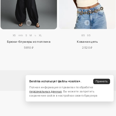
85
95
XS
XXS
S
M
L
XL
Кованая цепь
Брюки-блумеры из поплина
2520 ₽
5810 ₽
Bershka использует файлы «cookie».
Принять
Полная информация в правилах по обработке
персональных данных
. Вы можете запретить
сохранение cookie в настройках своего браузера