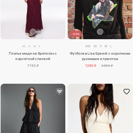
–64%
XS
S
M
L
XXS
XS
S
M
L
Платье миди на бретелях с
Футболка Lisa Speedi с короткими
корсетной спинкой
рукавами и принтом
7740 ₽
1260 ₽
3480 ₽