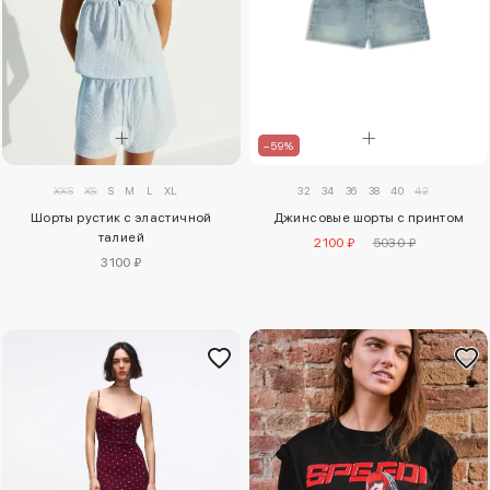
–59%
32
34
36
38
40
42
XXS
XS
S
M
L
XL
Джинсовые шорты с принтом
Шорты рустик с эластичной
талией
2100 ₽
5030 ₽
3100 ₽