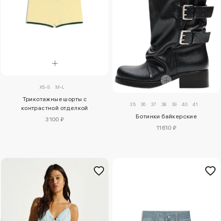
XS-S
M-L
Трикотажные шорты с
35
36
37
38
39
40
41
контрастной отделкой
Ботинки байкерские
3100 ₽
11610 ₽