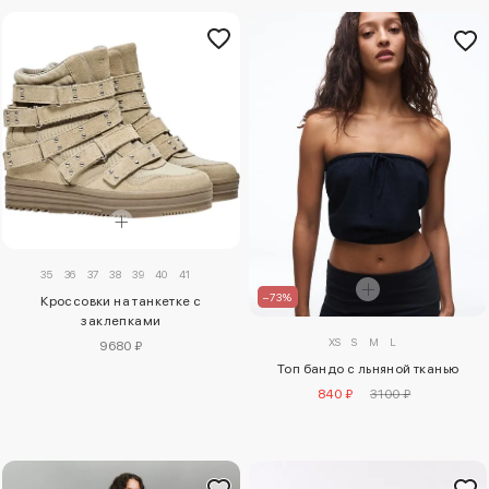
35
36
37
38
39
40
41
–73%
Кроссовки на танкетке с
заклепками
XS
S
M
L
9680 ₽
Топ бандо с льняной тканью
840 ₽
3100 ₽