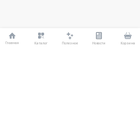
Главная
Полезное
Каталог
Новости
Корзина
ДЛЯ ПОКУПАТЕЛЕЙ
О компании
Частые вопросы
Соглашение
Способы оплаты
Агентский договор
Доставка
Отзывы
Обмен и возврат