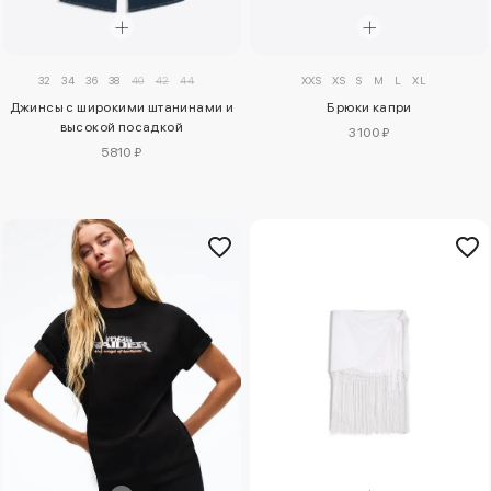
32
34
36
38
40
42
44
XXS
XS
S
M
L
XL
Джинсы с широкими штанинами и
Брюки капри
высокой посадкой
3100 ₽
5810 ₽