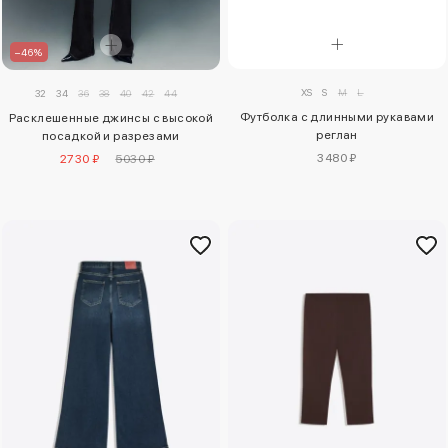
–46%
XS
S
M
L
32
34
36
38
40
42
44
Футболка с длинными рукавами
Расклешенные джинсы с высокой
реглан
посадкой и разрезами
3480 ₽
2730 ₽
5030 ₽