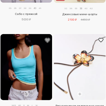
35
36
37
38
39
40
41
32
34
36
38
40
42
Сабо с пряжкой
Джинсовые мини-шорты
5030 ₽
2100 ₽
4450 ₽
XXS
XS
S
M
L
XL
Регулируемое ожерелье из шнура