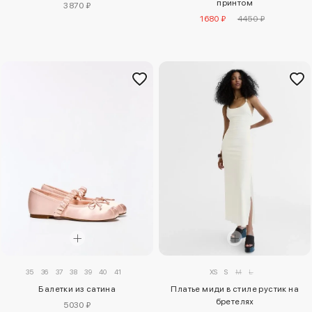
принтом
3870 ₽
1680 ₽
4450 ₽
35
36
37
38
39
40
41
XS
S
M
L
Балетки из сатина
Платье миди в стиле рустик на
бретелях
5030 ₽