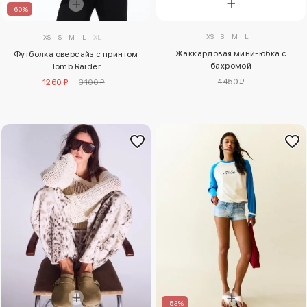
–60%
XS
S
M
L
XS
S
M
L
XL
Жаккардовая мини-юбка с
Футболка оверсайз с принтом
бахромой
Tomb Raider
4450 ₽
1260 ₽
3100 ₽
–53%