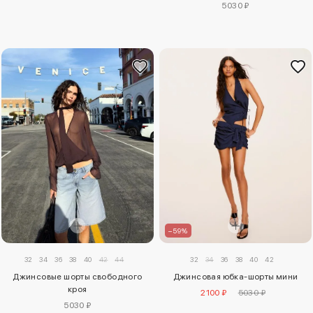
5030 ₽
–59%
32
34
36
38
40
42
32
34
36
38
40
42
44
Джинсовая юбка-шорты мини
Джинсовые шорты свободного
кроя
2100 ₽
5030 ₽
5030 ₽