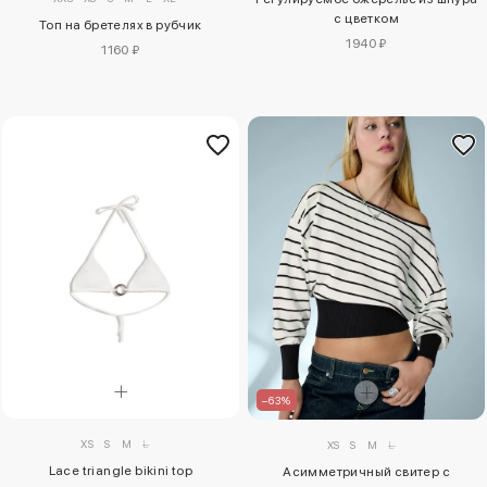
с цветком
Топ на бретелях в рубчик
1940 ₽
1160 ₽
–63%
XS
S
M
L
XS
S
M
L
Lace triangle bikini top
Асимметричный свитер с