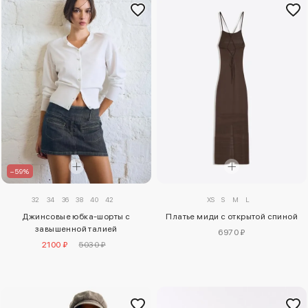
–59%
XS
S
M
L
32
34
36
38
40
42
Платье миди с открытой спиной
Джинсовые юбка-шорты с
завышенной талией
6970 ₽
2100 ₽
5030 ₽