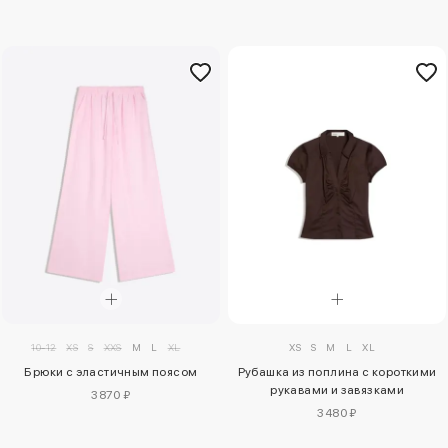
10-12
XS
S
XXS
M
L
XL
XS
S
M
L
XL
Брюки с эластичным поясом
Рубашка из поплина с короткими
рукавами и завязками
3870 ₽
3480 ₽