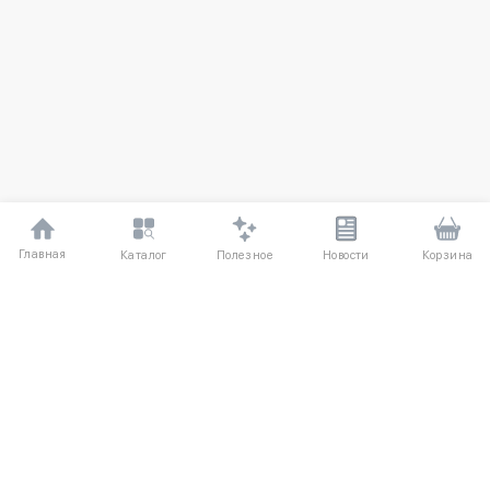
Главная
Полезное
Каталог
Новости
Корзина
ДЛЯ ПОКУПАТЕЛЕЙ
О компании
Частые вопросы
Соглашение
Способы оплаты