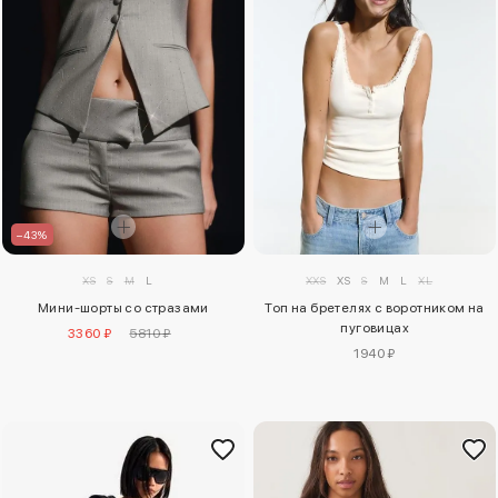
–43%
XXS
XS
S
M
L
XL
XS
S
M
L
Топ на бретелях с воротником на
Мини-шорты со стразами
пуговицах
3360 ₽
5810 ₽
1940 ₽