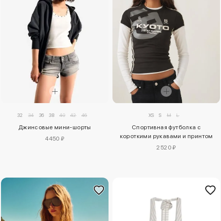
32
34
36
38
40
42
46
XS
S
M
L
Джинсовые мини-шорты
Спортивная футболка с
короткими рукавами и принтом
4450 ₽
2520 ₽