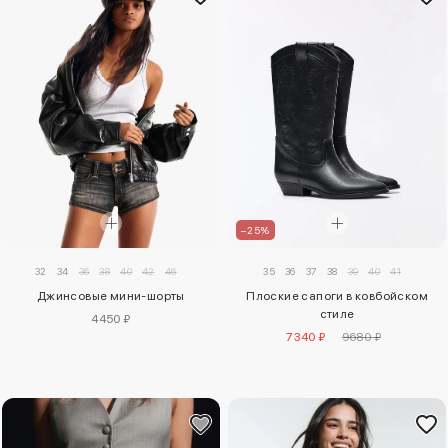
–25%
32
34
36
38
40
42
46
35
36
37
38
39
40
41
Джинсовые мини-шорты
Плоские сапоги в ковбойском
стиле
4450 ₽
7340 ₽
9680 ₽