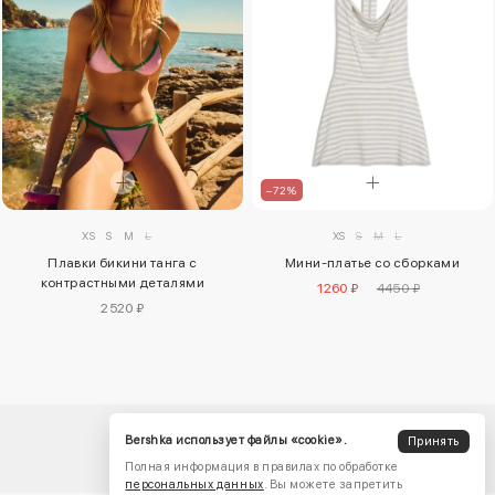
–72%
XS
S
M
L
XS
S
M
L
Мини-платье со сборками
Плавки бикини танга с
контрастными деталями
1260 ₽
4450 ₽
2520 ₽
Bershka использует файлы «cookie».
Принять
Полная информация в правилах по обработке
персональных данных
. Вы можете запретить