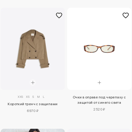
XXS
XS
S
M
L
Очки в оправе под черепаху с
защитой от синего света
Короткий тренч с защипами
2520 ₽
6970 ₽