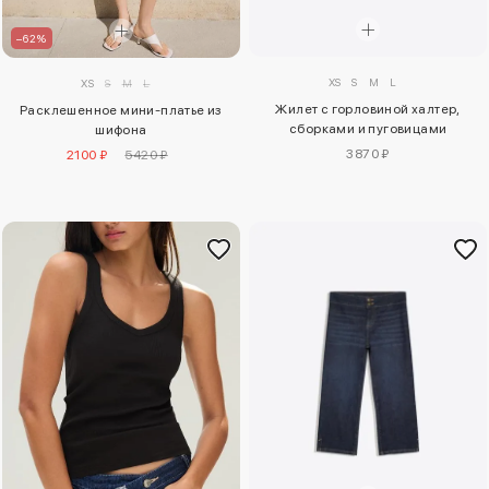
–62%
XS
S
M
L
XS
S
M
L
Жилет с горловиной халтер,
Расклешенное мини-платье из
сборками и пуговицами
шифона
3870 ₽
2100 ₽
5420 ₽