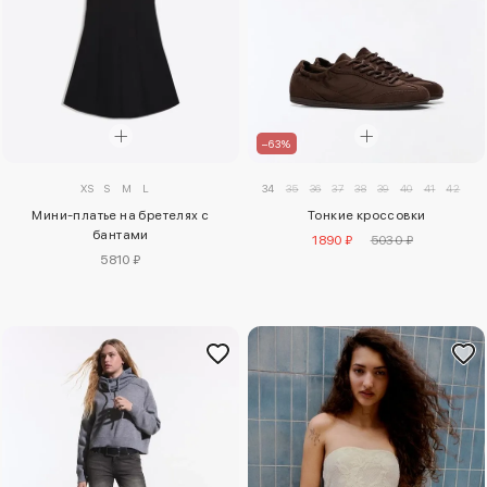
–63%
XS
S
M
L
34
35
36
37
38
39
40
41
42
Мини-платье на бретелях с
Тонкие кроссовки
бантами
1890 ₽
5030 ₽
5810 ₽