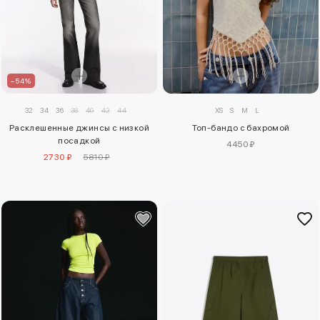
–54%
XS
S
M
L
32
34
36
38
40
42
44
Топ-бандо с бахромой
Расклешенные джинсы с низкой
посадкой
4450 ₽
2730 ₽
5810 ₽