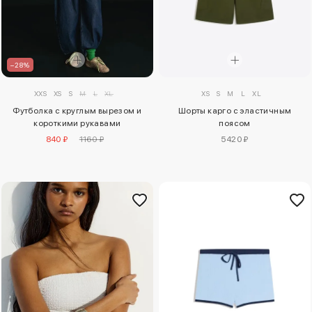
–28%
XS
S
M
L
XL
XXS
XS
S
M
L
XL
Шорты карго с эластичным
Футболка с круглым вырезом и
поясом
короткими рукавами
5420 ₽
840 ₽
1160 ₽