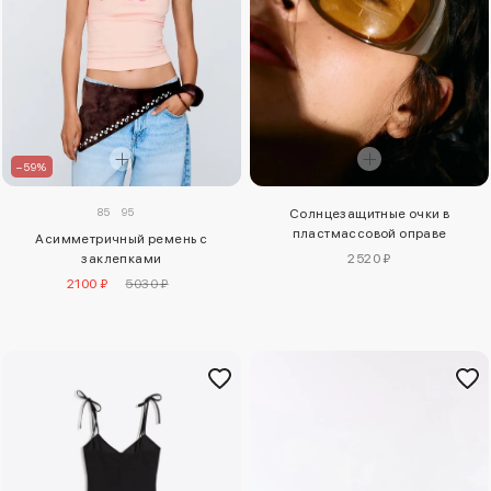
–59%
85
95
Солнцезащитные очки в
пластмассовой оправе
Асимметричный ремень с
заклепками
2520 ₽
2100 ₽
5030 ₽