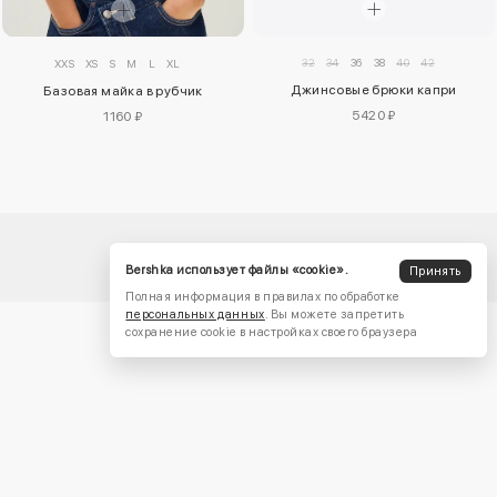
32
34
36
38
40
42
XXS
XS
S
M
L
XL
Джинсовые брюки капри
Базовая майка в рубчик
5420 ₽
1160 ₽
Bershka использует файлы «cookie».
Принять
Полная информация в правилах по обработке
персональных данных
. Вы можете запретить
сохранение cookie в настройках своего браузера