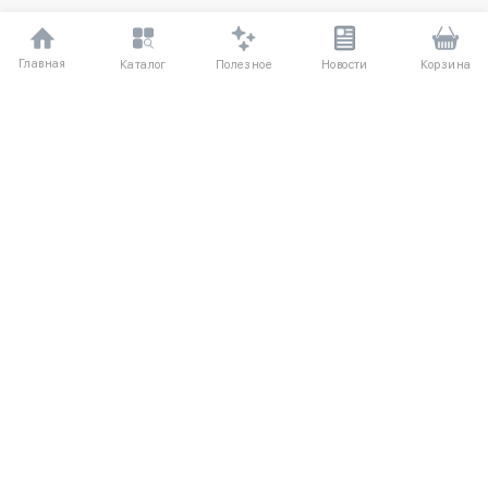
Главная
Полезное
Каталог
Новости
Корзина
ДЛЯ ПОКУПАТЕЛЕЙ
О компании
Частые вопросы
Соглашение
Способы оплаты
Агентский договор
Доставка
Отзывы
Обмен и возврат
КАТАЛОГ
КОНТАКТЫ
Женское
+7 (916) 504-55-88