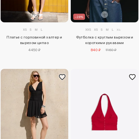
–28%
XS
S
M
L
XXS
XS
S
M
L
XL
Платье с горловиной халтер и
Футболка с круглым вырезом и
вырезом ципао
короткими рукавами
4450 ₽
840 ₽
1160 ₽