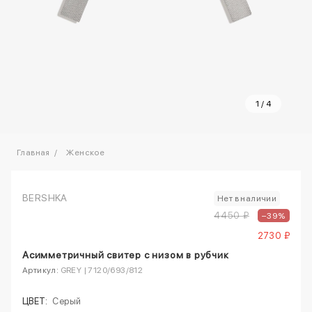
1
/
4
Главная
Женское
BERSHKA
Нет в наличии
4450 ₽
–39%
2730 ₽
Асимметричный свитер с низом в рубчик
Артикул:
GREY | 7120/693/812
ЦВЕТ:
Серый