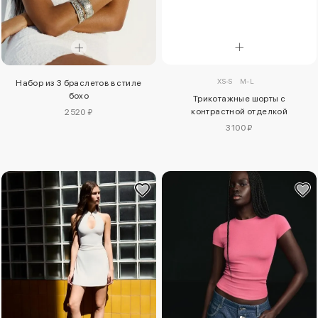
XS-S
M-L
Набор из 3 браслетов в стиле
бохо
Трикотажные шорты с
контрастной отделкой
2520 ₽
3100 ₽