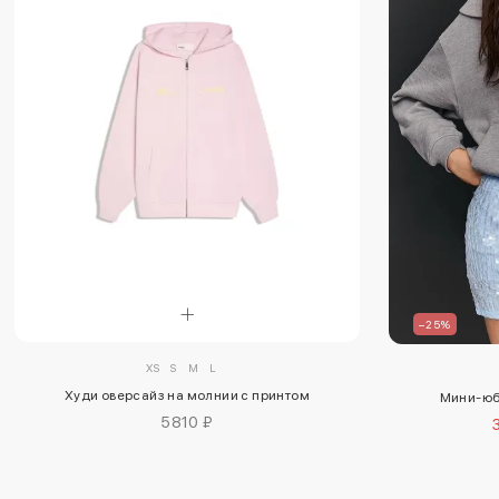
–25%
XS
S
M
L
Худи оверсайз на молнии с принтом
Мини-юб
5810 ₽