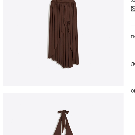
Г
Д
О