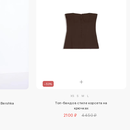
–53%
XS
S
M
L
Топ-бандо в стиле корсета на
 Bershka
крючках
2100 ₽
4450 ₽