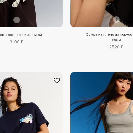
Сумка на плечо из искус
ок-косынка с вышивкой
кожи
3100 ₽
2520 ₽