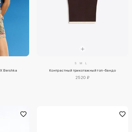
S
M
L
Контрастный трикотажный топ-бандо
X Bershka
2520 ₽