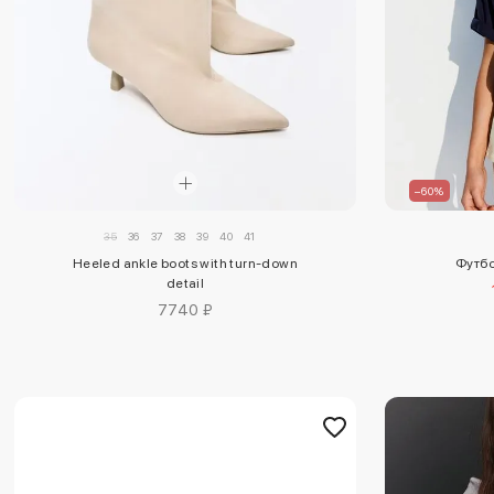
–60%
35
36
37
38
39
40
41
Heeled ankle boots with turn-down
Футбо
detail
7740 ₽