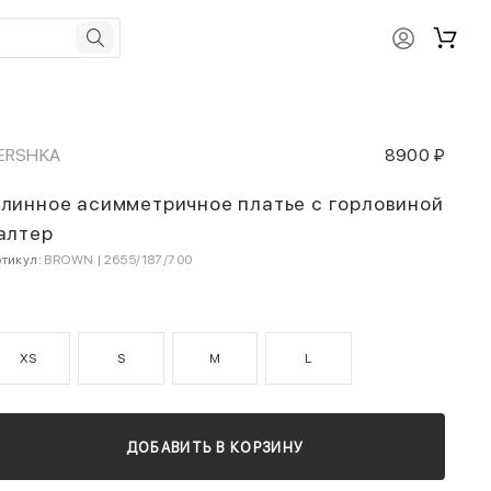
ERSHKA
8900 ₽
линное асимметричное платье с горловиной
алтер
тикул:
BROWN | 2655/187/700
XS
S
M
L
ДОБАВИТЬ В КОРЗИНУ