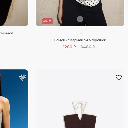
–64%
85
95
ственной
Ремень с карманом в горошек
1260 ₽
3480 ₽