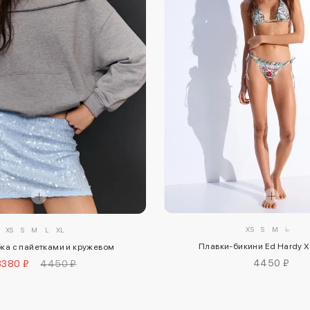
XS
S
M
L
XS
S
M
L
XL
Плавки-бикини Ed Hardy X
ка с пайетками и кружевом
4450 ₽
3380 ₽
4450 ₽