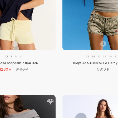
XS
S
M
L
32
34
36
38
40
42
лка оверсайз с принтом
Шорты с вышивкой Ed Hardy 
1260 ₽
3100 ₽
5810 ₽