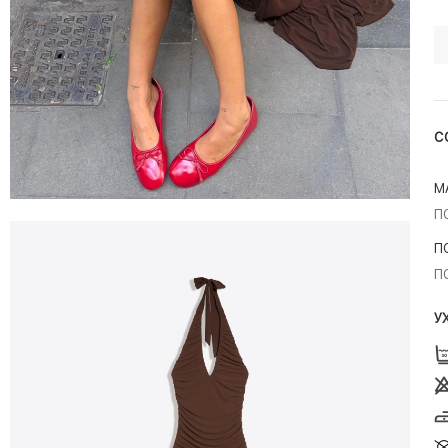
С
М
П
П
П
У