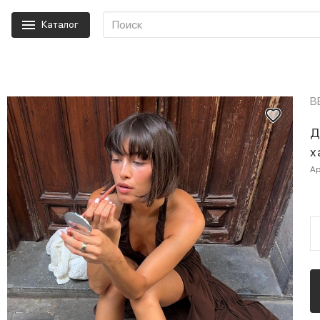
Каталог
B
Д
х
Ар