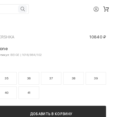
ERSHKA
10840 ₽
one
тикул:
BEIGE | 1016/864/102
35
36
37
38
39
40
41
ДОБАВИТЬ В КОРЗИНУ