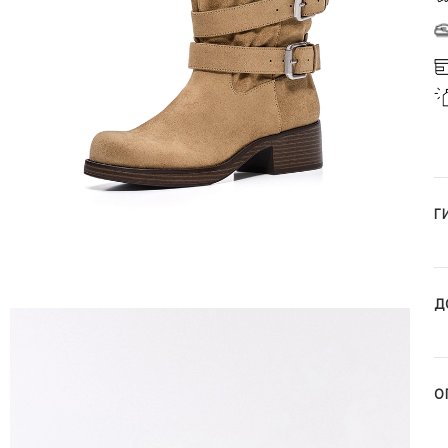
Г
Д
О