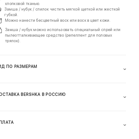
хлопковой тканью.
Замша / нубук / спилок чистить мягкой щеткой или жесткой
губкой.
Можно нанести бесцветный воск или воск в цвет кожи.
Замша / нубук можно использовать специальный спрей или
пылеотталкивающее средство (репеллент для половых
тряпок).
ИД ПО РАЗМЕРАМ
ОСТАВКА BERSHKA В РОССИЮ
ПЛАТА