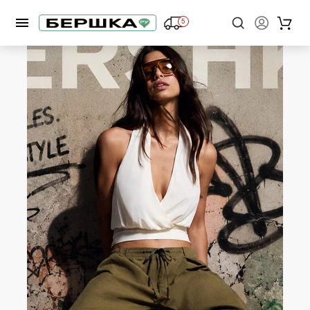
1
/
1
5