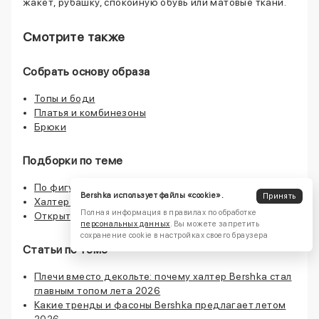
жакет, рубашку, спокойную обувь или матовые ткани.
Смотрите также
Собрать основу образа
Топы и боди
Платья и комбинезоны
Брюки
Подборки по теме
По фигуре — приталенные модели
Bershka использует файлы «cookie».
Принять
Халтер с акцентом на плечи
Полная информация в правилах по обработке
Открытые плечи
персональных данных
. Вы можете запретить
сохранение cookie в настройках своего браузера
Статьи по теме
Плечи вместо декольте: почему халтер Bershka стал
главным топом лета 2026
Какие тренды и фасоны Bershka предлагает летом