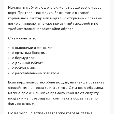
Начинать с облегающего силуэта проще всего через
верх. Приталенная майка, боди, топ с высокой
горловиной, халтер или модель с открытыми плечами
легко вписываются в уже привычный гардероб и не
требуют полной перестройки образа.
С чем сочетать:
с широкими джинсами;
с прямыми брюками;
с бермудами;
с длинной юбкой;
с юбкой миди;
с расслабленным жакетом.
Если верх полностью облегающий, низ лучше оставить
спокойным по посадке и фактуре. Джинсы с объёмом,
мягкие брюки или юбка прямого кроя дают силуэту
воздух и не превращают комплект в образ «всё по
фигуре сразу».
Сюда хорошо встраивается уже готовая статья