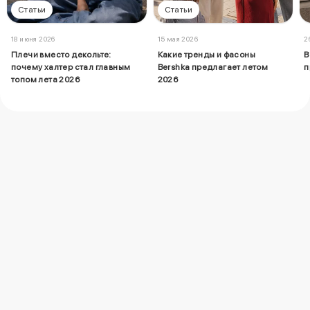
Статьи
Статьи
18 июня 2026
15 мая 2026
2
Плечи вместо декольте:
Какие тренды и фасоны
B
почему халтер стал главным
Bershka предлагает летом
п
топом лета 2026
2026